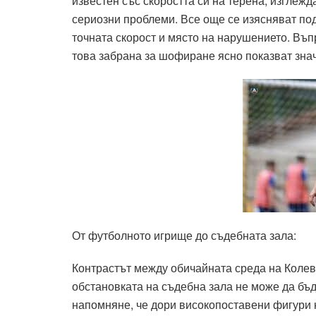
известен със скоростта си на терена, изглежд
сериозни проблеми. Все още се изясняват по
точната скорост и място на нарушението. Въп
това забрана за шофиране ясно показват зна
От футболното игрище до съдебната зала:
Контрастът между обичайната среда на Колев 
обстановката на съдебна зала не може да бъд
напомняне, че дори високопоставени фигури н