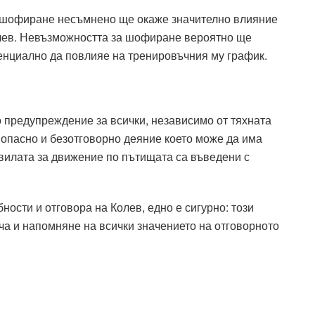
 шофиране несъмнено ще окаже значително влияние
лев. Невъзможността за шофиране вероятно ще
енциално да повлияе на тренировъчния му график.
 предупреждение за всички, независимо от тяхната
 опасно и безотговорно деяние което може да има
авилата за движение по пътищата са въведени с
ости и отговора на Колев, едно е сигурно: този
ча и напомняне на всички значението на отговорното