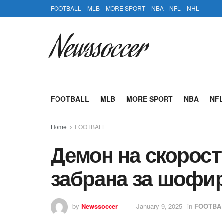
FOOTBALL
MLB
MORE SPORT
NBA
NFL
NHL
Newssoccer
FOOTBALL
MLB
MORE SPORT
NBA
NF
Home
FOOTBALL
Демон на скорост
забрана за шофир
by
Newssoccer
January 9, 2025
in
FOOTBA