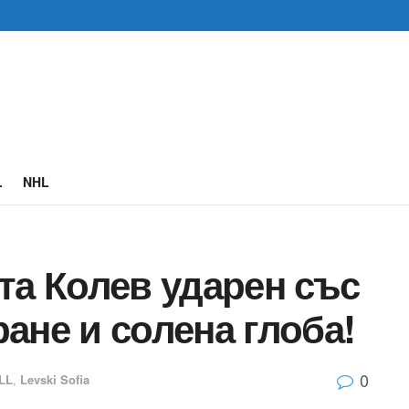
L
NHL
та Колев ударен със
ане и солена глоба!
0
LL
,
Levski Sofia