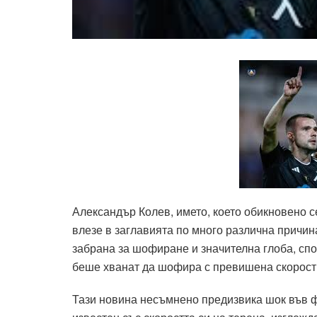
Александър Колев, името, което обикновено с
влезе в заглавията по много различна причин
забрана за шофиране и значителна глоба, спо
беше хванат да шофира с превишена скорост
Тази новина несъмнено предизвика шок във ф