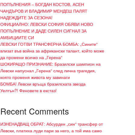
ПОПЪЛНЕНИЯ – БОГДАН КОСТОВ, АСЕН
ЧАНДЪРОВ И ВЛАДИМИР МЕНДЕШ ПАЛЯТ
НАДЕЖДИТЕ ЗА СЕЗОНА!
ОФИЦИАЛНО: ЛЕВСКИ СОФИЯ ОБЯВИ НОВО
ПОПЪЛНЕНИЕ И ДАДЕ СИЛЕН СИГНАЛ ЗА
АМБИЦИИТЕ СИ
ЛЕВСКИ ГОТВИ ТРАНСФЕРНА БОМБА: „Сините“
влизат във война за африкански талант, който може
да промени всичко на „Герена“
ШОКИРАЩО ПРИЗНАНИЕ: Бразилски шампион на
Левски напуснал „Герена“ след лична трагедия,
която променя живота му завинаги
БОМБА! Левски връща бразилската звезда
Уелтън?! Феновете в екстаз!
Recent Comments
ИЗНЕНАДВАЩ ОБРАТ: Абсурден „син“ трансфер от
Левски, платиха луди пари за него, а той има само