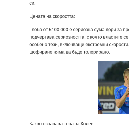
си.
Цената на скоростта:
Глоба от £100 000 е сериозна сума дори за п
подчертава сериозността, с която властите с
особено тези, включващи екстремни скорости
шофиране няма да бъде толерирано.
Какво означава това за Колев: