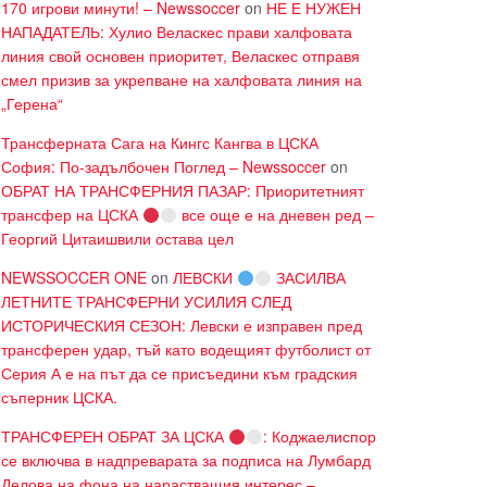
170 игрови минути! – Newssoccer
on
НЕ Е НУЖЕН
НАПАДАТЕЛЬ: Хулио Веласкес прави халфовата
линия свой основен приоритет, Веласкес отправя
смел призив за укрепване на халфовата линия на
„Герена“
Трансферната Сага на Кингс Кангва в ЦСКА
София: По-задълбочен Поглед – Newssoccer
on
ОБРАТ НА ТРАНСФЕРНИЯ ПАЗАР: Приоритетният
трансфер на ЦСКА
все още е на дневен ред –
Георгий Цитаишвили остава цел
NEWSSOCCER ONE
on
ЛЕВСКИ
ЗАСИЛВА
ЛЕТНИТЕ ТРАНСФЕРНИ УСИЛИЯ СЛЕД
ИСТОРИЧЕСКИЯ СЕЗОН: Левски е изправен пред
трансферен удар, тъй като водещият футболист от
Серия А е на път да се присъедини към градския
съперник ЦСКА.
ТРАНСФЕРЕН ОБРАТ ЗА ЦСКА
: Коджаелиспор
се включва в надпреварата за подписа на Лумбард
Делова на фона на нарастващия интерес –