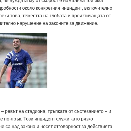
а, че нуждата му от скорост е намаляла той има
дробности около конкретния инцидент, включително
реки това, тежестта на глобата и произтичащата от
чително нарушение на законите за движение.
– ревът на стадиона, тръпката от състезанието – и
е по-ярък. Този инцидент служи като рязко
е са над закона и носят отговорност за действията