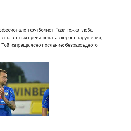
рофесионален футболист. Тази тежка глоба
е отнасят към превишената скорост нарушения,
. Той изпраща ясно послание: безразсъдното