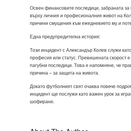
Освен финансовите последици, забраната за
върху личния и професионалния живот на Ко
причини смущения към ежедневието му и пот
Една предупредителна история:
Този инцидент с Александър Колев служи като
професия или статус. Превишената скорост е
пагубни последици. Това е напомняне, че пр
причина – за защита на живота.
Докато футболният свят очаква повече подробн
инцидент ще послужи като важен урок за игра
шофиране.