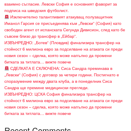
взаимно съгласие. Левски София е основният фаворит за
подписа на шведския футболист.
Изключително талантливият атакуващ полузащитник
Иманол Гарсия се присъединява към „Левски“ (София) като
свободен агент от испанската Сегунда Дивисион, след като бе
съвсем близо до трансфер в „Ейбар“.
ИЗВЪНРЕДНО: „Ботев“ (Пловдив) финализира трансфер на
стойност 6 милиона евро за подсилване на атаката си преди
новия сезон – сделка, която може напълно да промени
битката за титлата… вижте повече
СДЕЛКАТА Е СКЛЮЧЕНА: Сиса Сандра преминава в
„Левски“ (София) с договор за четири години. Постигнато е
споразумение между двата клуба, а в понеделник Сиса
Сандра ще премине медицински прегледи.
ИЗВЪНРЕДНО: ЦСКА София финализира трансфер на
стойност 6 милиона евро за подсилване на атаката си преди
новия сезон – сделка, която може напълно да промени
битката за титлата… вижте повече
Recent Comments