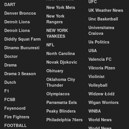
UFC
DART
New York Mets
UK Weather News
Denver Broncos
New York
Unc Basketball
Detroit Lions
Rangers
Universitatea
Detroit Lions
NEW YORK
Craiova
YANKEES
Diddly Squat Farm
Us Politics
NFL
Dinamo Bucuresti
USA
North Carolina
Doctor
Valencia FC
Novak Djokovic
Drama
Viktoria Plzen
Obituary
Drama 3 Season
Violinist
Oklahoma City
Dutch
Thunder
Volleyball
F1
Olympiacos
Widzew Łódź
FCSB
Parramatta Eels
Wigan Worriors
Feyenoord
Peaky Blinders
WNBA
Fire Fighters
Philadelphia 76ers
World News
FOOTBALL
World News