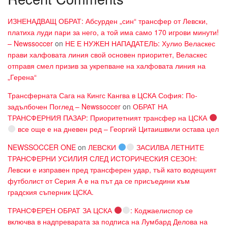
ИЗНЕНАДВАЩ ОБРАТ: Абсурден „син“ трансфер от Левски,
платиха луди пари за него, а той има само 170 игрови минути!
– Newssoccer
on
НЕ Е НУЖЕН НАПАДАТЕЛЬ: Хулио Веласкес
прави халфовата линия свой основен приоритет, Веласкес
отправя смел призив за укрепване на халфовата линия на
„Герена“
Трансферната Сага на Кингс Кангва в ЦСКА София: По-
задълбочен Поглед – Newssoccer
on
ОБРАТ НА
ТРАНСФЕРНИЯ ПАЗАР: Приоритетният трансфер на ЦСКА
все още е на дневен ред – Георгий Цитаишвили остава цел
NEWSSOCCER ONE
on
ЛЕВСКИ
ЗАСИЛВА ЛЕТНИТЕ
ТРАНСФЕРНИ УСИЛИЯ СЛЕД ИСТОРИЧЕСКИЯ СЕЗОН:
Левски е изправен пред трансферен удар, тъй като водещият
футболист от Серия А е на път да се присъедини към
градския съперник ЦСКА.
ТРАНСФЕРЕН ОБРАТ ЗА ЦСКА
: Коджаелиспор се
включва в надпреварата за подписа на Лумбард Делова на