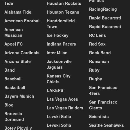
Politics
Tide
Houston Rockets
RacingRacing
Alabama Tide
Houston Texans
Rapid Bucuresti
American Football
Hunddersfield
Town
Rapid Bucuresti
American
Musician
Ice Hockey
RC Lens
Apoel FC
Indiana Pacers
Red Sox
Arizona Cardinals
Inter Milan
Rock Band
Arizona State
Jacksonville
Romanian
Jaguars
Band
Ruby
Kansas City
Baseball
Rugby
Chiefs
Basketball
San Francisco
LAKERS
49ers
Bayern Munich
Las Vegas Aces
San Francisco
Blog
Las Vegas Raiders
Giants
Borussia
Levski Sofia
Scientists
Dortmund
Levski Sofia
Seattle Seahawks
Botev Plovdiv