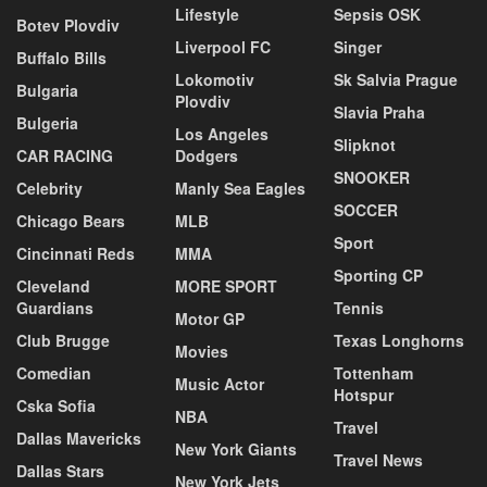
Lifestyle
Sepsis OSK
Botev Plovdiv
Liverpool FC
Singer
Buffalo Bills
Lokomotiv
Sk Salvia Prague
Bulgaria
Plovdiv
Slavia Praha
Bulgeria
Los Angeles
Slipknot
CAR RACING
Dodgers
SNOOKER
Celebrity
Manly Sea Eagles
SOCCER
Chicago Bears
MLB
Sport
Cincinnati Reds
MMA
Sporting CP
Cleveland
MORE SPORT
Guardians
Tennis
Motor GP
Club Brugge
Texas Longhorns
Movies
Comedian
Tottenham
Music Actor
Hotspur
Cska Sofia
NBA
Travel
Dallas Mavericks
New York Giants
Travel News
Dallas Stars
New York Jets