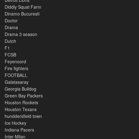
Detroit Lions
Diddly Squat Farm
Dinamo Bucuresti
Doctor
Drama
Drama 3 season
Dutch
F1
FCSB
Feyenoord
Fire fighters
FOOTBALL
Galatasaray
Georgia Bulldog
Green Bay Packers
Houston Rockets
Houston Texans
hunddersfield town
Ice Hockey
Indiana Pacers
Inter Milan