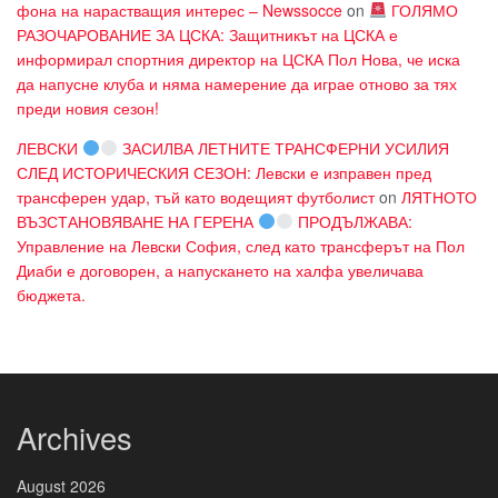
фона на нарастващия интерес – Newssocce
on
ГОЛЯМО
РАЗОЧАРОВАНИЕ ЗА ЦСКА: Защитникът на ЦСКА е
информирал спортния директор на ЦСКА Пол Нова, че иска
да напусне клуба и няма намерение да играе отново за тях
преди новия сезон!
ЛЕВСКИ
ЗАСИЛВА ЛЕТНИТЕ ТРАНСФЕРНИ УСИЛИЯ
СЛЕД ИСТОРИЧЕСКИЯ СЕЗОН: Левски е изправен пред
трансферен удар, тъй като водещият футболист
on
ЛЯТНОТО
ВЪЗСТАНОВЯВАНЕ НА ГЕРЕНА
ПРОДЪЛЖАВА:
Управление на Левски София, след като трансферът на Пол
Диаби е договорен, а напускането на халфа увеличава
бюджета.
Archives
August 2026