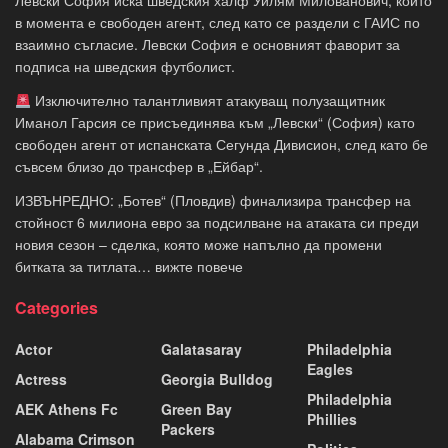
Левски София иска шведския халф Уилям Милованович, който
в момента е свободен агент, след като се раздели с ГАИС по
взаимно съгласие. Левски София е основният фаворит за
подписа на шведския футболист.
Изключително талантливият атакуващ полузащитник
Иманол Гарсия се присъединява към „Левски“ (София) като
свободен агент от испанската Сегунда Дивисион, след като бе
съвсем близо до трансфер в „Ейбар“.
ИЗВЪНРЕДНО: „Ботев“ (Пловдив) финализира трансфер на
стойност 6 милиона евро за подсилване на атаката си преди
новия сезон – сделка, която може напълно да промени
битката за титлата… вижте повече
Categories
Actor
Galatasaray
Philadelphia
Eagles
Actress
Georgia Bulldog
Philadelphia
AEK Athens Fc
Green Bay
Phillies
Packers
Alabama Crimson