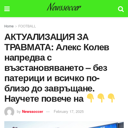
Newssoccer
Home
FOOTBALL
АКТУАЛИЗАЦИЯ ЗА
ТРАВМАТА: Алекс Колев
напредва с
възстановяването – без
патерици и всичко по-
близо до завръщане.
Научете повече на
by
Newssoccer
February 17, 2025