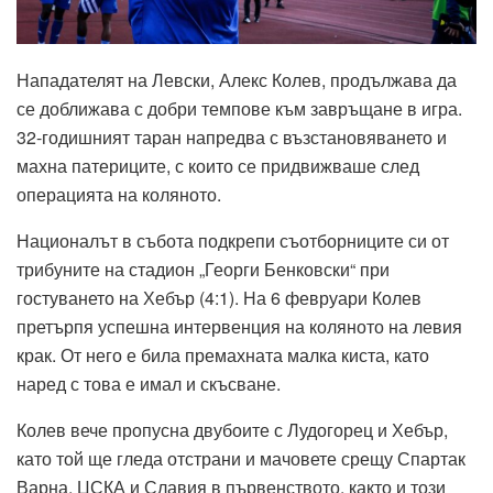
Нападателят на Левски, Алекс Колев, продължава да
се доближава с добри темпове към завръщане в игра.
32-годишният таран напредва с възстановяването и
махна патериците, с които се придвижваше след
операцията на коляното.
Националът в събота подкрепи съотборниците си от
трибуните на стадион „Георги Бенковски“ при
гостуването на Хебър (4:1). На 6 февруари Колев
претърпя успешна интервенция на коляното на левия
крак. От него е била премахната малка киста, като
наред с това е имал и скъсване.
Колев вече пропусна двубоите с Лудогорец и Хебър,
като той ще гледа отстрани и мачовете срещу Спартак
Варна, ЦСКА и Славия в първенството, както и този