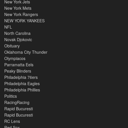
New York Jets
New York Mets
New York Rangers
NEW YORK YANKEES
NFL
North Carolina
Novak Djokovic
Obituary
Oklahoma City Thunder
Olympiacos
Parramatta Eels
Peaky Blinders
Philadelphia 76ers
Philadelphia Eagles
Philadelphia Phillies
Politics
RacingRacing
Rapid Bucuresti
Rapid Bucuresti
RC Lens
Red Sox