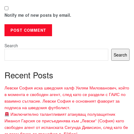
Notify me of new posts by email.
Search
Search
Recent Posts
Левски София иска шведския халф Уилям Милованович, който
в момента е свободен агент, след като се раздели с ГАИС по
взаимно съгласие. Левски София е основният фаворит за
подписа на шведския футболист.
Изключително талантливият атакуващ полузащитник
Иманол Гарсия се присъединява към „Левски“ (София) като
свободен агент от испанската Сегунда Дивисион, след като бе
съвсем близо до трансфер в „Ейбар“.