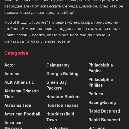
свободен агент от испанската Сегунда Дивисион, след като бе
съвсем близо до трансфер в „Ейбар“.
ИЗВЪНРЕДНО: „Ботев“ (Пловдив) финализира трансфер на
стойност 6 милиона евро за подсилване на атаката си преди
новия сезон – сделка, която може напълно да промени
битката за титлата… вижте повече
Categories
Actor
Galatasaray
Philadelphia
Eagles
Actress
Georgia Bulldog
Philadelphia
AEK Athens Fc
Green Bay
Phillies
Packers
Alabama Crimson
Politics
Tide
Houston Rockets
RacingRacing
Alabama Tide
Houston Texans
Rapid Bucuresti
American Football
Hunddersfield
Town
Rapid Bucuresti
American
Musician
Ice Hockey
RC Lens