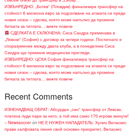
ИЗВЪНРЕДНО: „Ботев“ (Пловдив) финализира трансфер на
стойност 6 милиона евро за подсилване на атаката си преди
новия сезон – сделка, която може напълно да промени
битката за титлата… вижте повече
СДЕЛКАТА Е СКЛЮЧЕНА: Сиса Сандра преминава в
„Левски“ (София) с договор за четири години. Постигнато е
споразумение между двата клуба, а в понеделник Сиса
Сандра ще премине медицински прегледи.
ИЗВЪНРЕДНО: ЦСКА София финализира трансфер на
стойност 6 милиона евро за подсилване на атаката си преди
новия сезон – сделка, която може напълно да промени
битката за титлата… вижте повече
Recent Comments
ИЗНЕНАДВАЩ ОБРАТ: Абсурден „син“ трансфер от Левски,
платиха луди пари за него, а той има само 170 игрови минути!
– Newssoccer
on
НЕ Е НУЖЕН НАПАДАТЕЛЬ: Хулио Веласкес
прави халфовата линия свой основен приоритет, Веласкес