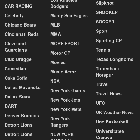
Slipknot
CAR RACING
Dodgers
SNOOKER
Celebrity
Manly Sea Eagles
SOCCER
Chicago Bears
MLB
Sport
Cincinnati Reds
MMA
Sporting CP
Cleveland
MORE SPORT
Guardians
Tennis
Motor GP
Club Brugge
Texas Longhorns
Movies
Comedian
Tottenham
Music Actor
Hotspur
Cska Sofia
NBA
Travel
Dallas Mavericks
New York Giants
Travel News
Dallas Stars
New York Jets
UFC
DART
New York Mets
UK Weather News
Denver Broncos
New York
Unc Basketball
Detroit Lions
Rangers
Universitatea
Detroit Lions
NEW YORK
Craiova