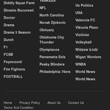
YANKEES
Diddly Squat Farm
Us Politics
NFL
Dinamo Bucuresti
USA
North Carolina
Doctor
Valencia FC
Novak Djokovic
Drama
Viktoria Plzen
Obituary
Drama 3 Season
Violinist
Oklahoma City
Dutch
Thunder
Volleyball
F1
Olympiacos
Widzew Łódź
FCSB
Parramatta Eels
Wigan Worriors
Feyenoord
Peaky Blinders
WNBA
Fire Fighters
Philadelphia 76ers
World News
FOOTBALL
World News
Home
Privacy Policy
About Us
Contact Us
Terms And Condition