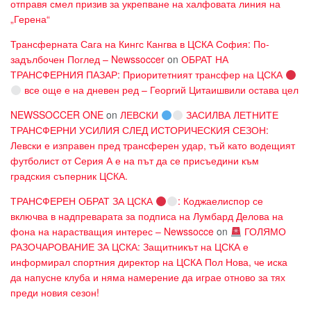
отправя смел призив за укрепване на халфовата линия на
„Герена“
Трансферната Сага на Кингс Кангва в ЦСКА София: По-
задълбочен Поглед – Newssoccer
on
ОБРАТ НА
ТРАНСФЕРНИЯ ПАЗАР: Приоритетният трансфер на ЦСКА
все още е на дневен ред – Георгий Цитаишвили остава цел
NEWSSOCCER ONE
on
ЛЕВСКИ
ЗАСИЛВА ЛЕТНИТЕ
ТРАНСФЕРНИ УСИЛИЯ СЛЕД ИСТОРИЧЕСКИЯ СЕЗОН:
Левски е изправен пред трансферен удар, тъй като водещият
футболист от Серия А е на път да се присъедини към
градския съперник ЦСКА.
ТРАНСФЕРЕН ОБРАТ ЗА ЦСКА
: Коджаелиспор се
включва в надпреварата за подписа на Лумбард Делова на
фона на нарастващия интерес – Newssocce
on
ГОЛЯМО
РАЗОЧАРОВАНИЕ ЗА ЦСКА: Защитникът на ЦСКА е
информирал спортния директор на ЦСКА Пол Нова, че иска
да напусне клуба и няма намерение да играе отново за тях
преди новия сезон!