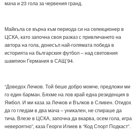
мача и 23 гола за червения гранд.
Майкъла се върна към периода си на селекционер в
ЦСКА, като започна своя разказ с привличането на
автора на гола, донесъл най-голямата победа в
историята на българския футбол – над световния
шампион Германия в САЩ’94.
“Доведох Лечков. Той беше добро момче, предложи ми
го един барман. Бяхме на лов край една резиденция в
Ямбол. И ми каза за Лечков и Вълков в Сливен. Отидох
да го гледам в два мача – уникален, не спираше да
тича. Влезе в ЦСКА, започна да вкарва, осем гола, игра
невероятно”, каза Георги Илиев в “Код Спорт Подкаст”.