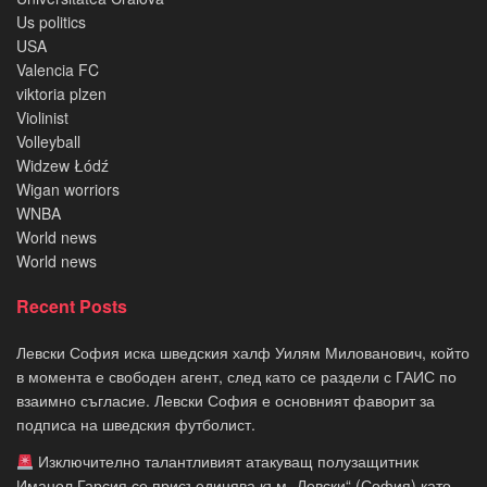
Us politics
USA
Valencia FC
viktoria plzen
Violinist
Volleyball
Widzew Łódź
Wigan worriors
WNBA
World news
World news
Recent Posts
Левски София иска шведския халф Уилям Милованович, който
в момента е свободен агент, след като се раздели с ГАИС по
взаимно съгласие. Левски София е основният фаворит за
подписа на шведския футболист.
Изключително талантливият атакуващ полузащитник
Иманол Гарсия се присъединява към „Левски“ (София) като