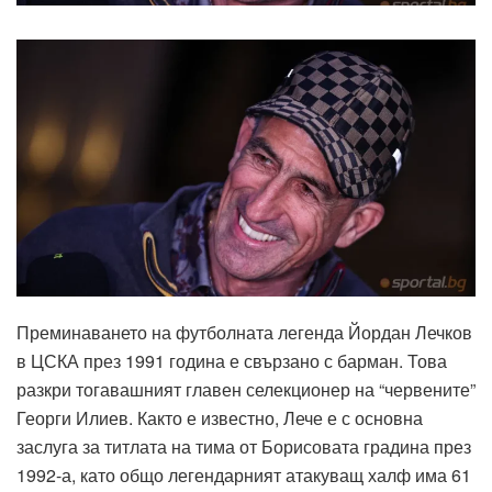
Преминаването на футболната легенда Йордан Лечков
в ЦСКА през 1991 година е свързано с барман. Това
разкри тогавашният главен селекционер на “червените”
Георги Илиев. Както е известно, Лече е с основна
заслуга за титлата на тима от Борисовата градина през
1992-а, като общо легендарният атакуващ халф има 61