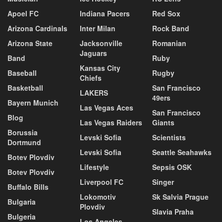
Apoel FC
Indiana Pacers
Red Sox
Arizona Cardinals
Inter Milan
Rock Band
Arizona State
Jacksonville
Romanian
Jaguars
Band
Ruby
Kansas City
Baseball
Rugby
Chiefs
Basketball
San Francisco
LAKERS
49ers
Bayern Munich
Las Vegas Aces
San Francisco
Blog
Las Vegas Raiders
Giants
Borussia
Levski Sofia
Scientists
Dortmund
Levski Sofia
Seattle Seahawks
Botev Plovdiv
Lifestyle
Sepsis OSK
Botev Plovdiv
Liverpool FC
Singer
Buffalo Bills
Lokomotiv
Sk Salvia Prague
Bulgaria
Plovdiv
Slavia Praha
Bulgeria
Los Angeles