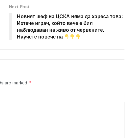
Next Post
Новият шеф на ЦСКА няма да хареса това:
Изтече играч, който вече е бил
наблюдаван на живо от червените.
Научете повече на
lds are marked
*