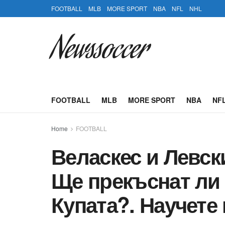
FOOTBALL
MLB
MORE SPORT
NBA
NFL
NHL
Newssoccer
FOOTBALL
MLB
MORE SPORT
NBA
NF
Home
FOOTBALL
Веласкес и Левск
Ще прекъснат ли 
Купата?. Научете