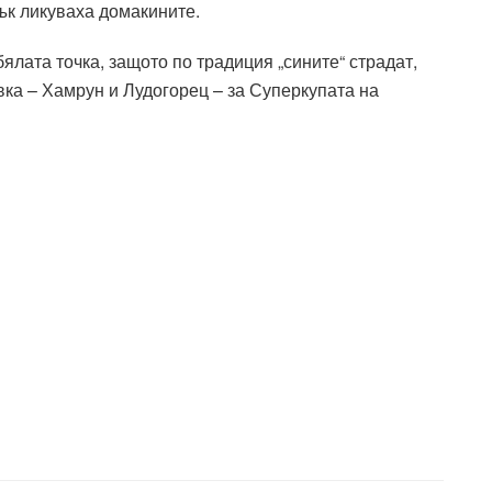
ък ликуваха домакините.
бялата точка, защото по традиция „сините“ страдат,
авка – Хамрун и Лудогорец – за Суперкупата на