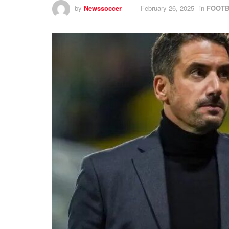
by
Newssoccer
February 26, 2025
in
FOOTB