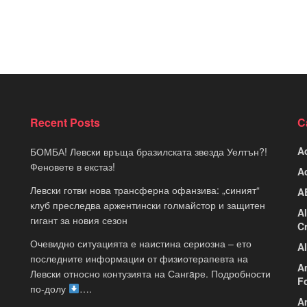
Recent Posts
C
A
БОМБА! Левски връща бразилската звезда Уелтън?!
Феновете в екстаз!
A
Левски готви нова трансферна офанзива: „синият“
A
клуб преследва аржентински голмайстор и защитен
A
гигант за новия сезон
C
Очевидно ситуацията е наистина сериозна – ето
A
последните информации от физиотерапевта на
A
Левски относно контузията на Сангaре. Подробности
F
по-долу
….
A