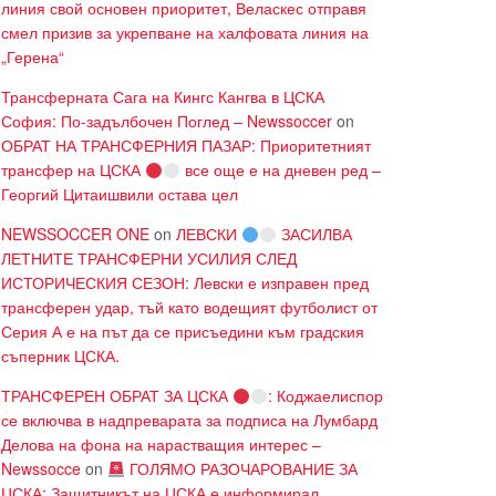
линия свой основен приоритет, Веласкес отправя
смел призив за укрепване на халфовата линия на
„Герена“
Трансферната Сага на Кингс Кангва в ЦСКА
София: По-задълбочен Поглед – Newssoccer
on
ОБРАТ НА ТРАНСФЕРНИЯ ПАЗАР: Приоритетният
трансфер на ЦСКА
все още е на дневен ред –
Георгий Цитаишвили остава цел
NEWSSOCCER ONE
on
ЛЕВСКИ
ЗАСИЛВА
ЛЕТНИТЕ ТРАНСФЕРНИ УСИЛИЯ СЛЕД
ИСТОРИЧЕСКИЯ СЕЗОН: Левски е изправен пред
трансферен удар, тъй като водещият футболист от
Серия А е на път да се присъедини към градския
съперник ЦСКА.
ТРАНСФЕРЕН ОБРАТ ЗА ЦСКА
: Коджаелиспор
се включва в надпреварата за подписа на Лумбард
Делова на фона на нарастващия интерес –
Newssocce
on
ГОЛЯМО РАЗОЧАРОВАНИЕ ЗА
ЦСКА: Защитникът на ЦСКА е информирал