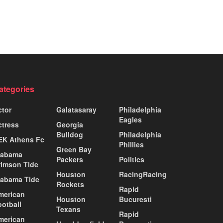
ategories
ctor
Galatasaray
Philadelphia
Eagles
ctress
Georgia
Bulldog
Philadelphia
EK Athens Fc
Phillies
Green Bay
labama
Packers
Politics
rimson Tide
Houston
RacingRacing
labama Tide
Rockets
Rapid
merican
Houston
Bucuresti
ootball
Texans
Rapid
merican