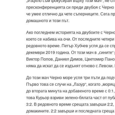
„Изцяло съм фокусиран върху този мач“, не с
пресконференцията си преди двубоя с Черно м
че умее отлично да чете съперниците. Сега п
домашното и този път.
Ако погледнем историята на двубоите с Черно
което се набива на очи. От последните четир
редовното време. Петър Хубчев успя да се сп
декември 2019 година. От този мач в „сините
Виктор Попов, Даниел Димов, Цветомир Панов
няма да искат да се издънят отново с Левски.
До този мач Черно море успя три пъти да под
Първо това се случи на „Лазур“, когато „моря
до втората минута на добавеното време с 0:1
това Курьор взриви зелено-бялата част от пу
3:2. В редовното време срещата завърши 2:2,
домакините. 2:2 завърши и последната среща 