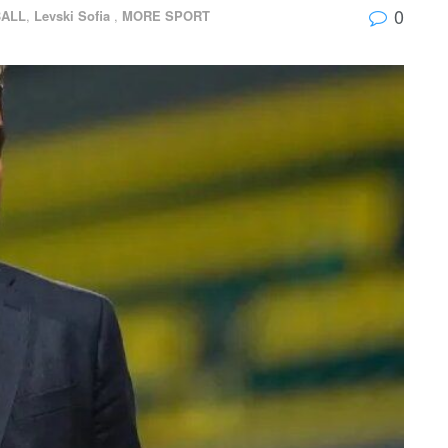
0
ALL
,
Levski Sofia
,
MORE SPORT