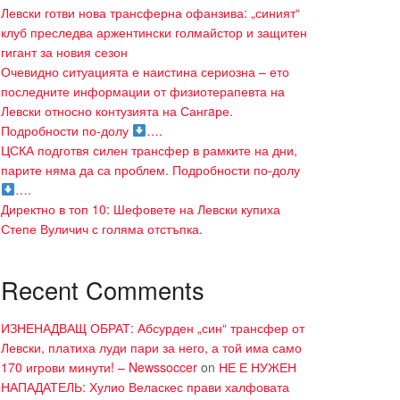
Левски готви нова трансферна офанзива: „синият“
клуб преследва аржентински голмайстор и защитен
гигант за новия сезон
Очевидно ситуацията е наистина сериозна – ето
последните информации от физиотерапевта на
Левски относно контузията на Сангaре.
Подробности по-долу
….
ЦСКА подготвя силен трансфер в рамките на дни,
парите няма да са проблем. Подробности по-долу
….
Директно в топ 10: Шефовете на Левски купиха
Степе Вуличич с голяма отстъпка.
Recent Comments
ИЗНЕНАДВАЩ ОБРАТ: Абсурден „син“ трансфер от
Левски, платиха луди пари за него, а той има само
170 игрови минути! – Newssoccer
on
НЕ Е НУЖЕН
НАПАДАТЕЛЬ: Хулио Веласкес прави халфовата