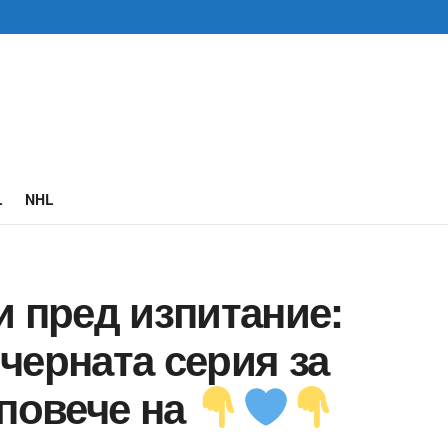
L
NHL
и пред изпитание:
черната серия за
 повече на