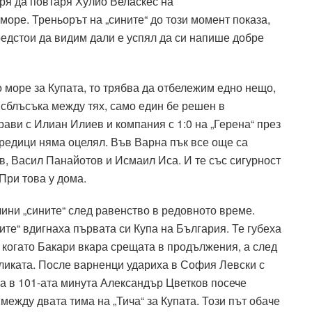
пря да повтаря Хулио Веласкес на
оре. Треньорът на „сините“ до този момент показа,
редстои да видим дали е успял да си напише добре
 море за Купата, то трябва да отбележим едно нещо,
и сблъсъка между тях, само един бе решен в
рави с Илиан Илиев и компания с 1:0 на „Герена“ през
“ редици няма оцелял. Във Варна пък все още са
, Васил Панайотов и Исмаил Иса. И те със сигурност
 При това у дома.
чини „сините“ след равенство в редовното време.
ците“ вдигнаха първата си Купа на България. Те губеха
, когато Бакари вкара срещата в продължения, а след
бликата. После варненци удариха в София Левски с
 а в 101-ата минута Александър Цветков посече
между двата тима на „Тича“ за Купата. Този път обаче