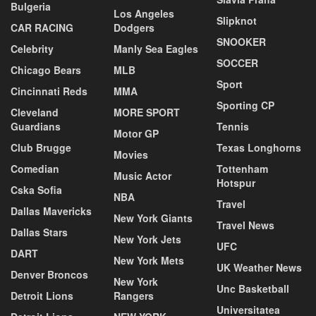
Bulgeria
Los Angeles
Slipknot
CAR RACING
Dodgers
SNOOKER
Celebrity
Manly Sea Eagles
SOCCER
Chicago Bears
MLB
Sport
Cincinnati Reds
MMA
Sporting CP
Cleveland
MORE SPORT
Guardians
Tennis
Motor GP
Club Brugge
Texas Longhorns
Movies
Comedian
Tottenham
Music Actor
Hotspur
Cska Sofia
NBA
Travel
Dallas Mavericks
New York Giants
Travel News
Dallas Stars
New York Jets
UFC
DART
New York Mets
UK Weather News
Denver Broncos
New York
Unc Basketball
Detroit Lions
Rangers
Universitatea