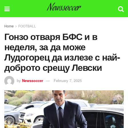
Newssoccer
Home
FOOTBALL
Гонзо отваря БФС и в
неделя, за да може
Лудогорец да излезе с най-
доброто срещу Левски
by
Newssoccer
February 7, 2025