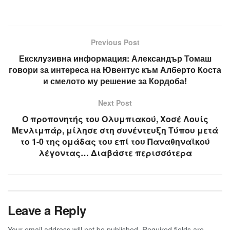
Previous Post
Ексклузивна информация: Александър Томаш
говори за интереса на Ювентус към Алберто Коста
и смелото му решение за Кордоба!
Next Post
Ο προπονητής του Ολυμπιακού, Χοσέ Λουίς
Μενλιμπάρ, μίλησε στη συνέντευξη Τύπου μετά
το 1-0 της ομάδας του επί του Παναθηναϊκού
λέγοντας… Διαβάστε περισσότερα
Leave a Reply
Your email address will not be published.
Required fields are