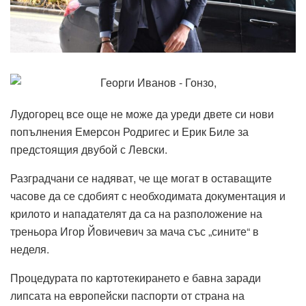
Лудогорец все още не може да уреди двете си нови
попълнения Емерсон Родригес и Ерик Биле за
предстоящия двубой с Левски.
Разградчани се надяват, че ще могат в оставащите
часове да се сдобият с необходимата документация и
крилото и нападателят да са на разположение на
треньора Игор Йовичевич за мача със „сините“ в
неделя.
Процедурата по картотекирането е бавна заради
липсата на европейски паспорти от страна на