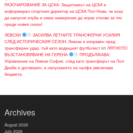
РАЗОЧАРОВАНИЕ ЗА ЦСКА: Защитникът на ЦСКА е
информирал спортния директор на ЦСКА Пол Нова, че иска
да напусне клуба и няма намерение да играе отново за тях
преди новия сезон!
ЛЕВСКИ
ЗАСИЛВА ЛЕТНИТЕ ТРАНСФЕРНИ УСИЛИЯ
СЛЕД ИСТОРИЧЕСКИЯ СЕЗОН: Левски е изправен пред
трансферен удар, тъй като водещият футболист
on
ЛЯТНОТО
ВЪЗСТАНОВЯВАНЕ НА ГЕРЕНА
ПРОДЪЛЖАВА:
Управление на Левски София, след като трансферът на Пол
Диаби е договорен, а напускането на халфа увеличава
бюджета.
Archives
August 2026
July 2026