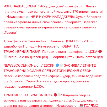
ИЗНЕНАДВАЩ ОБРАТ: Абсурден „син“ трансфер от Левски,
платиха луди пари за него, а той има само 170 игрови минути!
– Newssoccer
on
НЕ Е НУЖЕН НАПАДАТЕЛЬ: Хулио Веласкес
прави халфовата линия свой основен приоритет, Веласкес
отправя смел призив за укрепване на халфовата линия на
„Герена“
Трансферната Сага на Кингс Кангва в ЦСКА София: По-
задълбочен Поглед – Newssoccer
on
ОБРАТ НА
ТРАНСФЕРНИЯ ПАЗАР: Приоритетният трансфер на ЦСКА
все още е на дневен ред – Георгий Цитаишвили остава цел
NEWSSOCCER ONE
on
ЛЕВСКИ
ЗАСИЛВА ЛЕТНИТЕ
ТРАНСФЕРНИ УСИЛИЯ СЛЕД ИСТОРИЧЕСКИЯ СЕЗОН:
Левски е изправен пред трансферен удар, тъй като водещият
футболист от Серия А е на път да се присъедини към
градския съперник ЦСКА.
ТРАНСФЕРЕН ОБРАТ ЗА ЦСКА
: Коджаелиспор се
включва в надпреварата за подписа на Лумбард Делова на
фона на нарастващия интерес – Newssocce
on
ГОЛЯМО