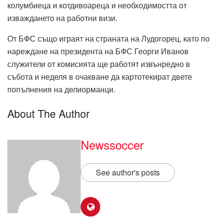
колумбиеца и котдивоареца и необходимостта от
изваждането на работни визи.
От БФС също играят на страната на Лудогорец, като по
нареждане на президента на БФС Георги Иванов
служители от комисията ще работят извънредно в
събота и неделя в очакване да картотекират двете
попълнения на делиорманци.
About The Author
Newssoccer
See author's posts