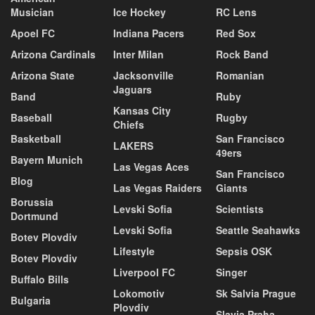
Musician
Ice Hockey
RC Lens
Apoel FC
Indiana Pacers
Red Sox
Arizona Cardinals
Inter Milan
Rock Band
Arizona State
Jacksonville
Romanian
Jaguars
Band
Ruby
Kansas City
Baseball
Rugby
Chiefs
Basketball
San Francisco
LAKERS
49ers
Bayern Munich
Las Vegas Aces
San Francisco
Blog
Las Vegas Raiders
Giants
Borussia
Levski Sofia
Scientists
Dortmund
Levski Sofia
Seattle Seahawks
Botev Plovdiv
Lifestyle
Sepsis OSK
Botev Plovdiv
Liverpool FC
Singer
Buffalo Bills
Lokomotiv
Sk Salvia Prague
Bulgaria
Plovdiv
Slavia Praha