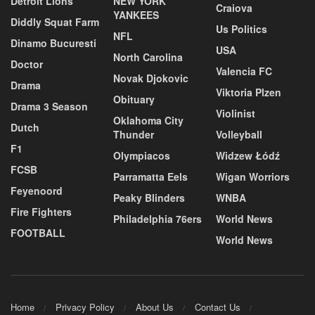
Detroit Lions
NEW YORK
Craiova
YANKEES
Diddly Squat Farm
Us Politics
NFL
Dinamo Bucuresti
USA
North Carolina
Doctor
Valencia FC
Novak Djokovic
Drama
Viktoria Plzen
Obituary
Drama 3 Season
Violinist
Oklahoma City
Dutch
Thunder
Volleyball
F1
Olympiacos
Widzew Łódź
FCSB
Parramatta Eels
Wigan Worriors
Feyenoord
Peaky Blinders
WNBA
Fire Fighters
Philadelphia 76ers
World News
FOOTBALL
World News
Home
Privacy Policy
About Us
Contact Us