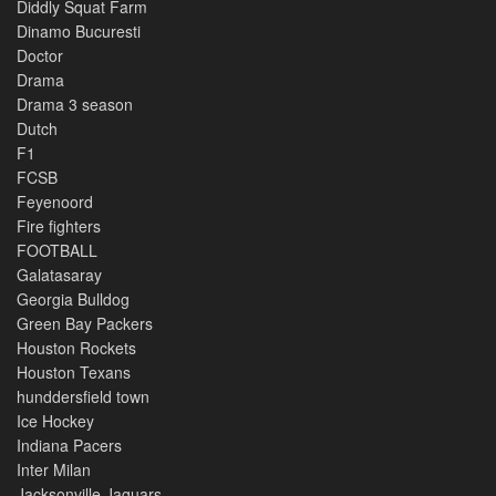
Diddly Squat Farm
Dinamo Bucuresti
Doctor
Drama
Drama 3 season
Dutch
F1
FCSB
Feyenoord
Fire fighters
FOOTBALL
Galatasaray
Georgia Bulldog
Green Bay Packers
Houston Rockets
Houston Texans
hunddersfield town
Ice Hockey
Indiana Pacers
Inter Milan
Jacksonville Jaguars