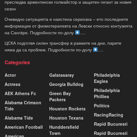
преследва аржентински голмайстор и защитен гигант за новия
сезон
Очевидно ситуацията е наистина сериозна – ето последните
информации от физиотерапевта на Левски относно контузията
на Сангaре. Подробности по-долу
….
ЦСКА подготвя силен трансфер в рамките на дни, парите
няма да са проблем. Подробности по-долу
….
Categories
Actor
Galatasaray
Philadelphia
Eagles
Actress
Georgia Bulldog
Philadelphia
AEK Athens Fc
Green Bay
Phillies
Packers
Alabama Crimson
Politics
Tide
Houston Rockets
RacingRacing
Alabama Tide
Houston Texans
Rapid Bucuresti
American Football
Hunddersfield
Town
Rapid Bucuresti
American