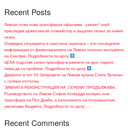
Recent Posts
Левски готви нова трансферна офанзива: „синият“ клуб
преследва аржентински голмайстор и защитен гигант за новия
сезон
Очевидно ситуацията е наистина сериозна – ето последните
информации от физиотерапевта на Левски относно контузията
на Сангaре. Подробности по-долу
….
ЦСКА подготвя силен трансфер в рамките на дни, парите
няма да са проблем. Подробности по-долу
….
Директно в топ 10: Шефовете на Левски купиха Степе Вуличич
с голяма отстъпка.
ЗИМНАТА РЕКОНСТРУКЦИЯ НА „ГЕРЕНА“ ПРОДЪЛЖАВА:
Ръководството на Левски София потвърди интерес към
трансфера на Пол Диаби, а напускането на полузащитник
увеличава бюджета. Подробности по-долу ….
Recent Comments