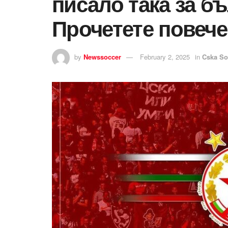
писало така за бъ
Прочетете повече
by
Newssoccer
February 2, 2025
in
Cska So