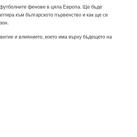
 футболните фенове в цяла Европа. Ще бъде
птира към българското първенство и как ще се
зон.
витие и влиянието, което има върху бъдещето на