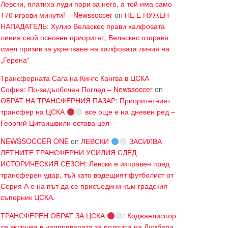
Левски, платиха луди пари за него, а той има само
170 игрови минути! – Newssoccer
on
НЕ Е НУЖЕН
НАПАДАТЕЛЬ: Хулио Веласкес прави халфовата
линия свой основен приоритет, Веласкес отправя
смел призив за укрепване на халфовата линия на
„Герена“
Трансферната Сага на Кингс Кангва в ЦСКА
София: По-задълбочен Поглед – Newssoccer
on
ОБРАТ НА ТРАНСФЕРНИЯ ПАЗАР: Приоритетният
трансфер на ЦСКА
все още е на дневен ред –
Георгий Цитаишвили остава цел
NEWSSOCCER ONE
on
ЛЕВСКИ
ЗАСИЛВА
ЛЕТНИТЕ ТРАНСФЕРНИ УСИЛИЯ СЛЕД
ИСТОРИЧЕСКИЯ СЕЗОН: Левски е изправен пред
трансферен удар, тъй като водещият футболист от
Серия А е на път да се присъедини към градския
съперник ЦСКА.
ТРАНСФЕРЕН ОБРАТ ЗА ЦСКА
: Коджаелиспор
се включва в надпреварата за подписа на Лумбард