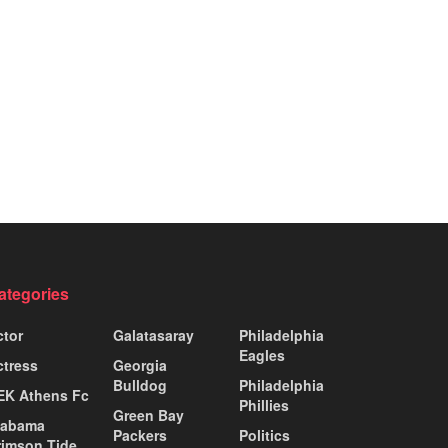
ategories
ctor
Galatasaray
Philadelphia
Eagles
ctress
Georgia
Bulldog
Philadelphia
EK Athens Fc
Phillies
Green Bay
labama
Packers
Politics
rimson Tide