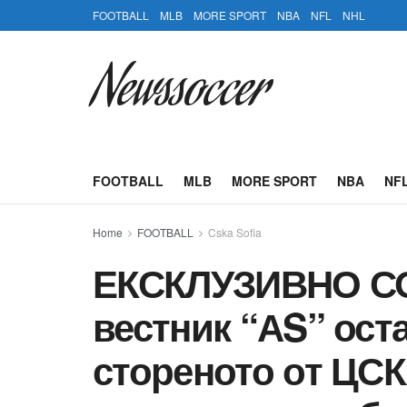
FOOTBALL
MLB
MORE SPORT
NBA
NFL
NHL
Newssoccer
FOOTBALL
MLB
MORE SPORT
NBA
NF
Home
FOOTBALL
Cska Sofia
ЕКСКЛУЗИВНО СО
вестник “АS” ост
стореното от ЦСКА