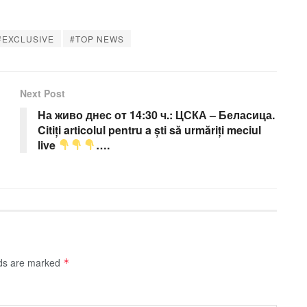
#EXCLUSIVE
#TOP NEWS
Next Post
На живо днес от 14:30 ч.: ЦСКА – Беласица.
Citiți articolul pentru a ști să urmăriți meciul
live
….
lds are marked
*