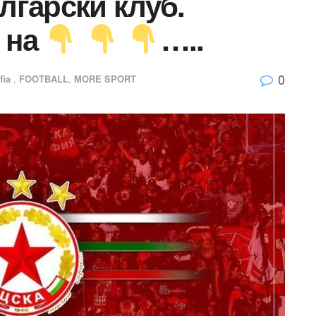
лгарски клуб.
 на
…..
0
fia
,
FOOTBALL
,
MORE SPORT