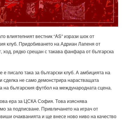
то влиятелният вестник “AS” изрази шок от
ия клуб. Придобиването на Адриан Лапеня от
, ход, рядко срещан с такава фанфара от българска
е е писало така за български клуб. А амбицията на
и сделка не само демонстрира нарастващата
а на българския футбол на международната сцена.
ова ера за ЦСКА София. Това изяснява
мо за подписване. Привличането на играч от
виши очакванията и ще внесе ново ниво на качество