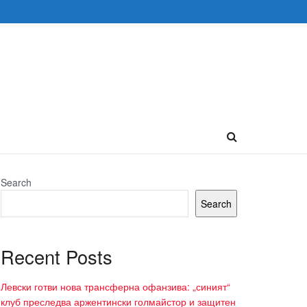
Search
Search
Recent Posts
Левски готви нова трансферна офанзива: „синият“
клуб преследва аржентински голмайстор и защитен