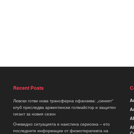
Recent Posts
C
A
Левски готви нова трансферна офанзива: „синият“
клуб преследва аржентински голмайстор и защитен
A
гигант за новия сезон
A
Очевидно ситуацията е наистина сериозна – ето
A
последните информации от физиотерапевта на
C