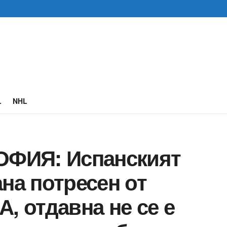
L
NHL
ФИЯ: Испанският
ана потресен от
, отдавна не се е