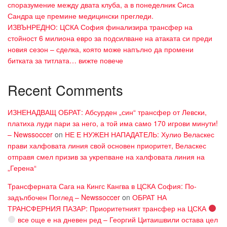
споразумение между двата клуба, а в понеделник Сиса
Сандра ще премине медицински прегледи.
ИЗВЪНРЕДНО: ЦСКА София финализира трансфер на
стойност 6 милиона евро за подсилване на атаката си преди
новия сезон – сделка, която може напълно да промени
битката за титлата… вижте повече
Recent Comments
ИЗНЕНАДВАЩ ОБРАТ: Абсурден „син“ трансфер от Левски,
платиха луди пари за него, а той има само 170 игрови минути!
– Newssoccer
on
НЕ Е НУЖЕН НАПАДАТЕЛЬ: Хулио Веласкес
прави халфовата линия свой основен приоритет, Веласкес
отправя смел призив за укрепване на халфовата линия на
„Герена“
Трансферната Сага на Кингс Кангва в ЦСКА София: По-
задълбочен Поглед – Newssoccer
on
ОБРАТ НА
ТРАНСФЕРНИЯ ПАЗАР: Приоритетният трансфер на ЦСКА
все още е на дневен ред – Георгий Цитаишвили остава цел