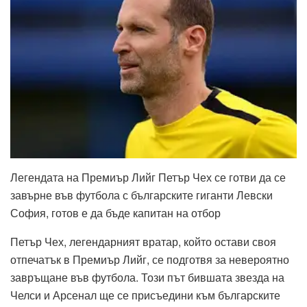
Легендата на Премиър Лийг Петър Чех се готви да се
завърне във футбола с българските гиганти Левски
София, готов е да бъде капитан на отбор
Петър Чех, легендарният вратар, който остави своя
отпечатък в Премиър Лийг, се подготвя за невероятно
завръщане във футбола. Този път бившата звезда на
Челси и Арсенал ще се присъедини към българските