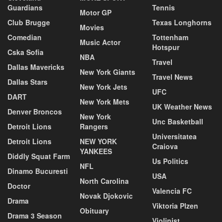
Guardians
Tennis
Motor GP
Club Brugge
Texas Longhorns
Movies
Comedian
Tottenham
Music Actor
Hotspur
Cska Sofia
NBA
Travel
Dallas Mavericks
New York Giants
Travel News
Dallas Stars
New York Jets
UFC
DART
New York Mets
UK Weather News
Denver Broncos
New York
Unc Basketball
Detroit Lions
Rangers
Universitatea
Detroit Lions
NEW YORK
Craiova
YANKEES
Diddly Squat Farm
Us Politics
NFL
Dinamo Bucuresti
USA
North Carolina
Doctor
Valencia FC
Novak Djokovic
Drama
Viktoria Plzen
Obituary
Drama 3 Season
Violinist