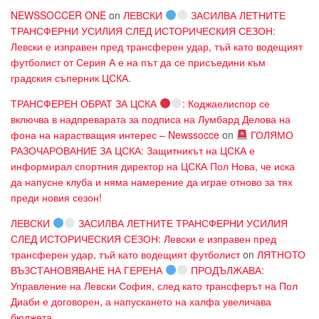
NEWSSOCCER ONE
on
ЛЕВСКИ
ЗАСИЛВА ЛЕТНИТЕ
ТРАНСФЕРНИ УСИЛИЯ СЛЕД ИСТОРИЧЕСКИЯ СЕЗОН:
Левски е изправен пред трансферен удар, тъй като водещият
футболист от Серия А е на път да се присъедини към
градския съперник ЦСКА.
ТРАНСФЕРЕН ОБРАТ ЗА ЦСКА
: Коджаелиспор се
включва в надпреварата за подписа на Лумбард Делова на
фона на нарастващия интерес – Newssocce
on
ГОЛЯМО
РАЗОЧАРОВАНИЕ ЗА ЦСКА: Защитникът на ЦСКА е
информирал спортния директор на ЦСКА Пол Нова, че иска
да напусне клуба и няма намерение да играе отново за тях
преди новия сезон!
ЛЕВСКИ
ЗАСИЛВА ЛЕТНИТЕ ТРАНСФЕРНИ УСИЛИЯ
СЛЕД ИСТОРИЧЕСКИЯ СЕЗОН: Левски е изправен пред
трансферен удар, тъй като водещият футболист
on
ЛЯТНОТО
ВЪЗСТАНОВЯВАНЕ НА ГЕРЕНА
ПРОДЪЛЖАВА:
Управление на Левски София, след като трансферът на Пол
Диаби е договорен, а напускането на халфа увеличава
бюджета.