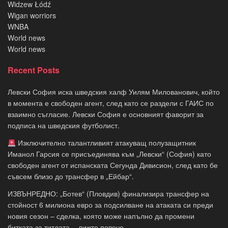
Widzew Łódź
Wigan worriors
WNBA
World news
World news
Recent Posts
Левски София иска шведския халф Уилям Милованович, който
в момента е свободен агент, след като се раздели с ГАИС по
взаимно съгласие. Левски София е основният фаворит за
подписа на шведския футболист.
Изключително талантливият атакуващ полузащитник
Иманол Гарсия се присъединява към „Левски“ (София) като
свободен агент от испанската Сегунда Дивисион, след като бе
съвсем близо до трансфер в „Ейбар“.
ИЗВЪНРЕДНО: „Ботев“ (Пловдив) финализира трансфер на
стойност 6 милиона евро за подсилване на атаката си преди
новия сезон – сделка, която може напълно да промени
битката за титлата… вижте повече