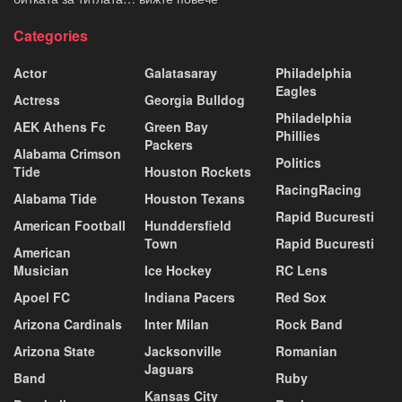
Categories
Actor
Galatasaray
Philadelphia
Eagles
Actress
Georgia Bulldog
Philadelphia
AEK Athens Fc
Green Bay
Phillies
Packers
Alabama Crimson
Politics
Tide
Houston Rockets
RacingRacing
Alabama Tide
Houston Texans
Rapid Bucuresti
American Football
Hunddersfield
Town
Rapid Bucuresti
American
Musician
Ice Hockey
RC Lens
Apoel FC
Indiana Pacers
Red Sox
Arizona Cardinals
Inter Milan
Rock Band
Arizona State
Jacksonville
Romanian
Jaguars
Band
Ruby
Kansas City