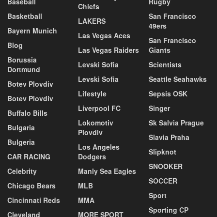
Baseball
Rugby
Chiefs
Basketball
San Francisco
LAKERS
49ers
Bayern Munich
Las Vegas Aces
San Francisco
Blog
Las Vegas Raiders
Giants
Borussia
Levski Sofia
Scientists
Dortmund
Levski Sofia
Seattle Seahawks
Botev Plovdiv
Lifestyle
Sepsis OSK
Botev Plovdiv
Liverpool FC
Singer
Buffalo Bills
Lokomotiv
Sk Salvia Prague
Bulgaria
Plovdiv
Slavia Praha
Bulgeria
Los Angeles
Slipknot
CAR RACING
Dodgers
SNOOKER
Celebrity
Manly Sea Eagles
SOCCER
Chicago Bears
MLB
Sport
Cincinnati Reds
MMA
Sporting CP
Cleveland
MORE SPORT