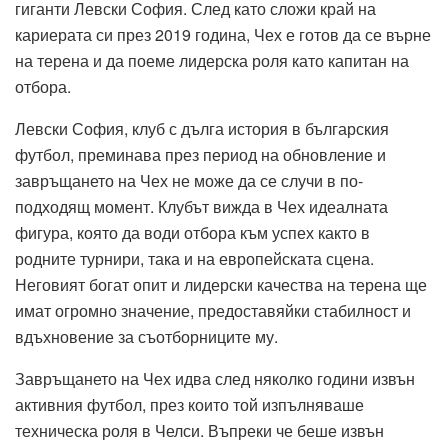
гиганти Левски София. След като сложи край на
кариерата си през 2019 година, Чех е готов да се върне
на терена и да поеме лидерска роля като капитан на
отбора.
Левски София, клуб с дълга история в българския
футбол, преминава през период на обновление и
завръщането на Чех не може да се случи в по-
подходящ момент. Клубът вижда в Чех идеалната
фигура, която да води отбора към успех както в
родните турнири, така и на европейската сцена.
Неговият богат опит и лидерски качества на терена ще
имат огромно значение, предоставяйки стабилност и
вдъхновение за съотборниците му.
Завръщането на Чех идва след няколко години извън
активния футбол, през които той изпълняваше
техническа роля в Челси. Въпреки че беше извън