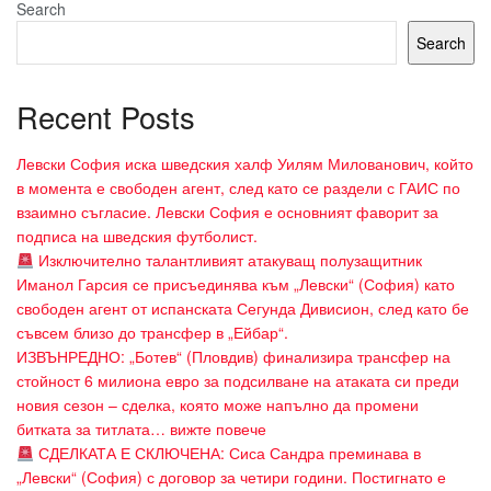
Search
Search
Recent Posts
Левски София иска шведския халф Уилям Милованович, който
в момента е свободен агент, след като се раздели с ГАИС по
взаимно съгласие. Левски София е основният фаворит за
подписа на шведския футболист.
Изключително талантливият атакуващ полузащитник
Иманол Гарсия се присъединява към „Левски“ (София) като
свободен агент от испанската Сегунда Дивисион, след като бе
съвсем близо до трансфер в „Ейбар“.
ИЗВЪНРЕДНО: „Ботев“ (Пловдив) финализира трансфер на
стойност 6 милиона евро за подсилване на атаката си преди
новия сезон – сделка, която може напълно да промени
битката за титлата… вижте повече
СДЕЛКАТА Е СКЛЮЧЕНА: Сиса Сандра преминава в
„Левски“ (София) с договор за четири години. Постигнато е