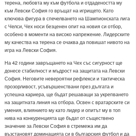
терена, любовта му към футбола и отдадеността му
към Левски София го връщат на игрището. Като
ключова фигура в спечелването на Шампионската лига
с Челси, Чех носи безценен опит на новия си отбор,
особено в моменти на високо напрежение. Лидерските
му качества на терена се очаква да повишат нивото на
игра на Левски София.
На 42 години завръщането на Чех със сигурност ще
донесе стабилност и мъдрост на защитата на Левски
София. Неговите невероятни рефлекси и тактическа
прозорливост, усъвършенствани през дългата и
успешна кариера, ще бъдат решаващи за укрепването
на защитната линия на отбора. Освен с вратарските си
умения, влиянието му като лидер и опитът му в топ
нива на конкуренцията ще бъдат от съществено
значение за Левски София в стремежа им да
възстановят доминацията си в българския футбол и да