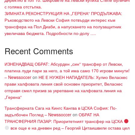
Директно в топ 10: Шефовете на Левски купиха Степе Вуличич
с голяма отстъпка.
ЗИМНАТА РЕКОНСТРУКЦИЯ НА „ГЕРЕНА“ ПРОДЪЛЖАВА:
Ръководството на Левски София потвърди интерес към
трансфера на Пол Диаби, а напускането на полузащитник
увеличава бюджета. Подробности по-долу ….
Recent Comments
ИЗНЕНАДВАЩ ОБРАТ: Абсурден „син“ трансфер от Левски,
платиха луди пари за него, а той има само 170 игрови минути!
– Newssoccer
on
НЕ Е НУЖЕН НАПАДАТЕЛЬ: Хулио Веласкес
прави халфовата линия свой основен приоритет, Веласкес
отправя смел призив за укрепване на халфовата линия на
„Герена“
Трансферната Сага на Кингс Кангва в ЦСКА София: По-
задълбочен Поглед – Newssoccer
on
ОБРАТ НА
ТРАНСФЕРНИЯ ПАЗАР: Приоритетният трансфер на ЦСКА
все още е на дневен ред – Георгий Цитаишвили остава цел