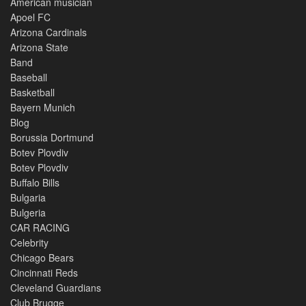
American musician
Apoel FC
Arizona Cardinals
Arizona State
Band
Baseball
Basketball
Bayern Munich
Blog
Borussia Dortmund
Botev Plovdiv
Botev Plovdiv
Buffalo Bills
Bulgaria
Bulgeria
CAR RACING
Celebrity
Chicago Bears
Cincinnati Reds
Cleveland Guardians
Club Brugge