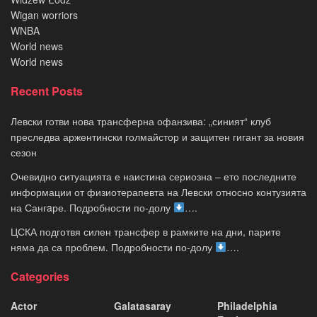
Wigan worriors
WNBA
World news
World news
Recent Posts
Левски готви нова трансферна офанзива: „синият“ клуб
преследва аржентински голмайстор и защитен гигант за новия
сезон
Очевидно ситуацията е наистина сериозна – ето последните
информации от физиотерапевта на Левски относно контузията
на Сангaре. Подробности по-долу
….
ЦСКА подготвя силен трансфер в рамките на дни, парите
няма да са проблем. Подробности по-долу
….
Categories
Actor
Galatasaray
Philadelphia