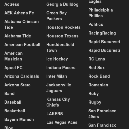
Eagles
Actress
Georgia Bulldog
Philadelphia
AEK Athens Fc
Green Bay
Phillies
Packers
Alabama Crimson
Politics
Tide
Houston Rockets
RacingRacing
Alabama Tide
Houston Texans
Rapid Bucuresti
American Football
Hunddersfield
Town
Rapid Bucuresti
American
Musician
Ice Hockey
RC Lens
Apoel FC
Indiana Pacers
Red Sox
Arizona Cardinals
Inter Milan
Rock Band
Arizona State
Jacksonville
Romanian
Jaguars
Band
Ruby
Kansas City
Baseball
Rugby
Chiefs
Basketball
San Francisco
LAKERS
49ers
Bayern Munich
Las Vegas Aces
San Francisco
Blog