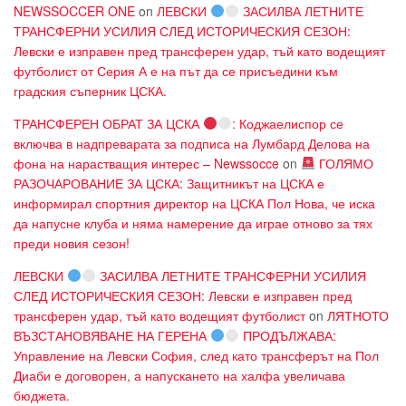
NEWSSOCCER ONE
on
ЛЕВСКИ
ЗАСИЛВА ЛЕТНИТЕ
ТРАНСФЕРНИ УСИЛИЯ СЛЕД ИСТОРИЧЕСКИЯ СЕЗОН:
Левски е изправен пред трансферен удар, тъй като водещият
футболист от Серия А е на път да се присъедини към
градския съперник ЦСКА.
ТРАНСФЕРЕН ОБРАТ ЗА ЦСКА
: Коджаелиспор се
включва в надпреварата за подписа на Лумбард Делова на
фона на нарастващия интерес – Newssocce
on
ГОЛЯМО
РАЗОЧАРОВАНИЕ ЗА ЦСКА: Защитникът на ЦСКА е
информирал спортния директор на ЦСКА Пол Нова, че иска
да напусне клуба и няма намерение да играе отново за тях
преди новия сезон!
ЛЕВСКИ
ЗАСИЛВА ЛЕТНИТЕ ТРАНСФЕРНИ УСИЛИЯ
СЛЕД ИСТОРИЧЕСКИЯ СЕЗОН: Левски е изправен пред
трансферен удар, тъй като водещият футболист
on
ЛЯТНОТО
ВЪЗСТАНОВЯВАНЕ НА ГЕРЕНА
ПРОДЪЛЖАВА:
Управление на Левски София, след като трансферът на Пол
Диаби е договорен, а напускането на халфа увеличава
бюджета.