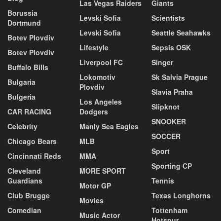
Las Vegas Raiders
Giants
Borussia
Levski Sofia
Scientists
Dortmund
Levski Sofia
Seattle Seahawks
Botev Plovdiv
Lifestyle
Sepsis OSK
Botev Plovdiv
Liverpool FC
Singer
Buffalo Bills
Lokomotiv
Sk Salvia Prague
Bulgaria
Plovdiv
Slavia Praha
Bulgeria
Los Angeles
Slipknot
CAR RACING
Dodgers
SNOOKER
Celebrity
Manly Sea Eagles
SOCCER
Chicago Bears
MLB
Sport
Cincinnati Reds
MMA
Sporting CP
Cleveland
MORE SPORT
Guardians
Tennis
Motor GP
Club Brugge
Texas Longhorns
Movies
Comedian
Tottenham
Music Actor
Hotspur