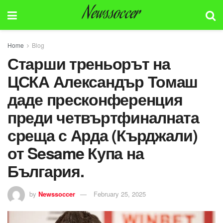
Newssoccer
Home
Blog
Старши треньорът на
ЦСКА Александър Томаш
даде пресконференция
преди четвъртфиналната
среща с Арда (Кърджали)
от Sesame Купа на
България.
by
Newssoccer
February 25, 2025