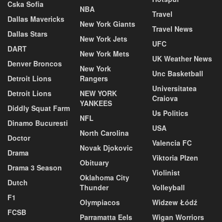
Cska Sofia
NBA
Travel
Dallas Mavericks
New York Giants
Travel News
Dallas Stars
New York Jets
UFC
DART
New York Mets
UK Weather News
Denver Broncos
New York
Unc Basketball
Detroit Lions
Rangers
Universitatea
Detroit Lions
NEW YORK
Craiova
YANKEES
Diddly Squat Farm
Us Politics
NFL
Dinamo Bucuresti
USA
North Carolina
Doctor
Valencia FC
Novak Djokovic
Drama
Viktoria Plzen
Obituary
Drama 3 Season
Violinist
Oklahoma City
Dutch
Thunder
Volleyball
F1
Olympiacos
Widzew Łódź
FCSB
Parramatta Eels
Wigan Worriors