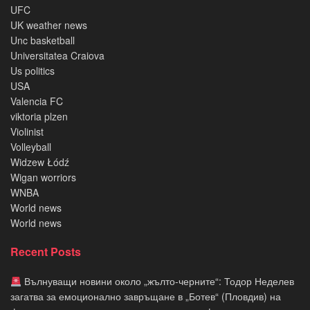
UFC
UK weather news
Unc basketball
Universitatea Craiova
Us politics
USA
Valencia FC
viktoria plzen
Violinist
Volleyball
Widzew Łódź
Wigan worriors
WNBA
World news
World news
Recent Posts
Вълнуващи новини около „жълто-черните“: Тодор Неделев
загатва за емоционално завръщане в „Ботев“ (Пловдив) на