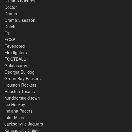
Dinamo Bucuresti
Doctor
Drama
Drama 3 season
Dutch
F1
FCSB
Feyenoord
Fire fighters
FOOTBALL
Galatasaray
Georgia Bulldog
Green Bay Packers
Houston Rockets
Houston Texans
hunddersfield town
Ice Hockey
Indiana Pacers
Inter Milan
Jacksonville Jaguars
Kansas City Chiefs