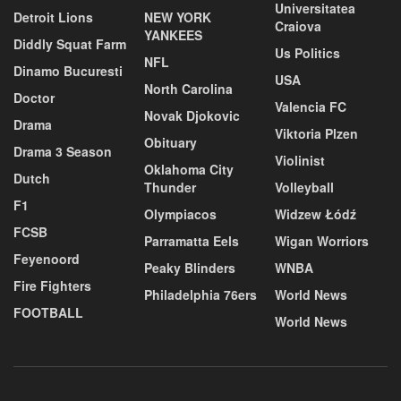
Universitatea
Detroit Lions
NEW YORK
Craiova
YANKEES
Diddly Squat Farm
Us Politics
NFL
Dinamo Bucuresti
USA
North Carolina
Doctor
Valencia FC
Novak Djokovic
Drama
Viktoria Plzen
Obituary
Drama 3 Season
Violinist
Oklahoma City
Dutch
Thunder
Volleyball
F1
Olympiacos
Widzew Łódź
FCSB
Parramatta Eels
Wigan Worriors
Feyenoord
Peaky Blinders
WNBA
Fire Fighters
Philadelphia 76ers
World News
FOOTBALL
World News