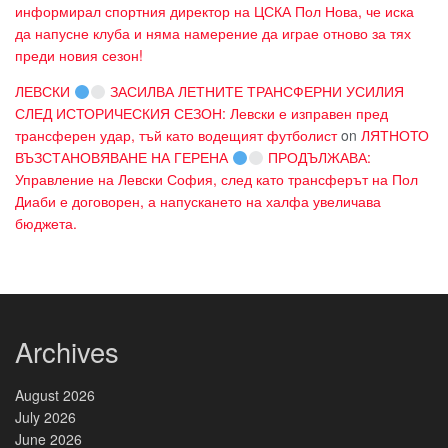
информирал спортния директор на ЦСКА Пол Нова, че иска
да напусне клуба и няма намерение да играе отново за тях
преди новия сезон!
ЛЕВСКИ
ЗАСИЛВА ЛЕТНИТЕ ТРАНСФЕРНИ УСИЛИЯ
СЛЕД ИСТОРИЧЕСКИЯ СЕЗОН: Левски е изправен пред
трансферен удар, тъй като водещият футболист
on
ЛЯТНОТО
ВЪЗСТАНОВЯВАНЕ НА ГЕРЕНА
ПРОДЪЛЖАВА:
Управление на Левски София, след като трансферът на Пол
Диаби е договорен, а напускането на халфа увеличава
бюджета.
Archives
August 2026
July 2026
June 2026