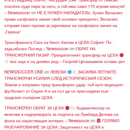
платиха луди пари за него, а той има само 170 игрови минути!
– Newssoccer
on
НЕ Е НУЖЕН НАПАДАТЕЛЬ: Хулио Веласкес
прави халфовата линия свой основен приоритет, Веласкес
отправя смел призив за укрепване на халфовата линия на
„Герена“
Трансферната Сага на Кингс Кангва в ЦСКА София: По-
задълбочен Поглед – Newssoccer
on
ОБРАТ НА
ТРАНСФЕРНИЯ ПАЗАР: Приоритетният трансфер на ЦСКА
все още е на дневен ред – Георгий Цитаишвили остава цел
NEWSSOCCER ONE
on
ЛЕВСКИ
ЗАСИЛВА ЛЕТНИТЕ
ТРАНСФЕРНИ УСИЛИЯ СЛЕД ИСТОРИЧЕСКИЯ СЕЗОН:
Левски е изправен пред трансферен удар, тъй като водещият
футболист от Серия А е на път да се присъедини към
градския съперник ЦСКА.
ТРАНСФЕРЕН ОБРАТ ЗА ЦСКА
: Коджаелиспор се
включва в надпреварата за подписа на Лумбард Делова на
фона на нарастващия интерес – Newssocce
on
ГОЛЯМО
РАЗОЧАРОВАНИЕ ЗА ЦСКА: Защитникът на ЦСКА е