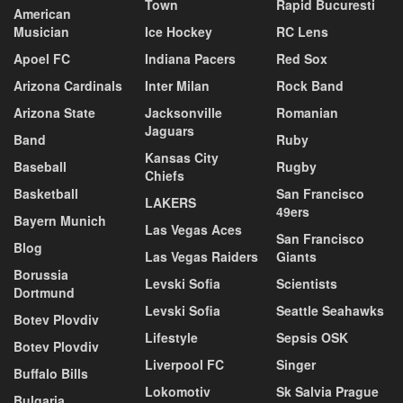
Town
Rapid Bucuresti
American
Musician
Ice Hockey
RC Lens
Apoel FC
Indiana Pacers
Red Sox
Arizona Cardinals
Inter Milan
Rock Band
Arizona State
Jacksonville
Romanian
Jaguars
Band
Ruby
Kansas City
Baseball
Rugby
Chiefs
Basketball
San Francisco
LAKERS
49ers
Bayern Munich
Las Vegas Aces
San Francisco
Blog
Las Vegas Raiders
Giants
Borussia
Levski Sofia
Scientists
Dortmund
Levski Sofia
Seattle Seahawks
Botev Plovdiv
Lifestyle
Sepsis OSK
Botev Plovdiv
Liverpool FC
Singer
Buffalo Bills
Lokomotiv
Sk Salvia Prague
Bulgaria