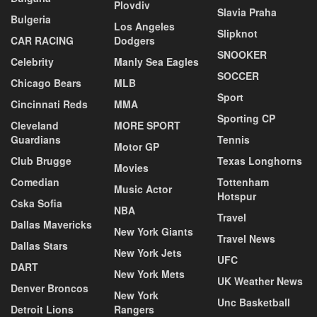
Plovdiv
Slavia Praha
Bulgeria
Los Angeles
Slipknot
CAR RACING
Dodgers
SNOOKER
Celebrity
Manly Sea Eagles
SOCCER
Chicago Bears
MLB
Sport
Cincinnati Reds
MMA
Sporting CP
Cleveland
MORE SPORT
Guardians
Tennis
Motor GP
Club Brugge
Texas Longhorns
Movies
Comedian
Tottenham
Music Actor
Hotspur
Cska Sofia
NBA
Travel
Dallas Mavericks
New York Giants
Travel News
Dallas Stars
New York Jets
UFC
DART
New York Mets
UK Weather News
Denver Broncos
New York
Unc Basketball
Detroit Lions
Rangers