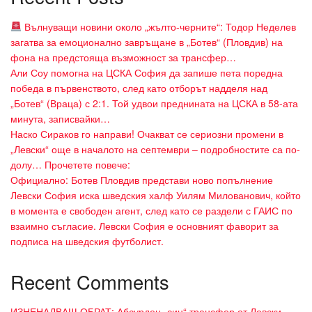
Вълнуващи новини около „жълто-черните“: Тодор Неделев
загатва за емоционално завръщане в „Ботев“ (Пловдив) на
фона на предстояща възможност за трансфер…
Али Соу помогна на ЦСКА София да запише пета поредна
победа в първенството, след като отборът надделя над
„Ботев“ (Враца) с 2:1. Той удвои преднината на ЦСКА в 58-ата
минута, записвайки…
Наско Сираков го направи! Очакват се сериозни промени в
„Левски“ още в началото на септември – подробностите са по-
долу… Прочетете повече:
Официално: Ботев Пловдив представи ново попълнение
Левски София иска шведския халф Уилям Милованович, който
в момента е свободен агент, след като се раздели с ГАИС по
взаимно съгласие. Левски София е основният фаворит за
подписа на шведския футболист.
Recent Comments
ИЗНЕНАДВАЩ ОБРАТ: Абсурден „син“ трансфер от Левски,