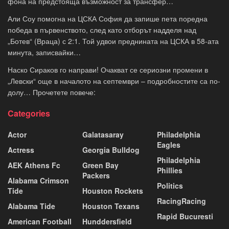
фона на предстояща възможност за трансфер…
Али Соу помогна на ЦСКА София да запише пета поредна
победа в първенството, след като отборът надделя над
„Ботев“ (Враца) с 2:1. Той удвои преднината на ЦСКА в 58-ата
минута, записвайки…
Наско Сираков го направи! Очакват се сериозни промени в
„Левски“ още в началото на септември – подробностите са по-
долу… Прочетете повече:
Categories
Actor
Galatasaray
Philadelphia
Eagles
Actress
Georgia Bulldog
Philadelphia
AEK Athens Fc
Green Bay
Phillies
Packers
Alabama Crimson
Politics
Tide
Houston Rockets
RacingRacing
Alabama Tide
Houston Texans
Rapid Bucuresti
American Football
Hunddersfield