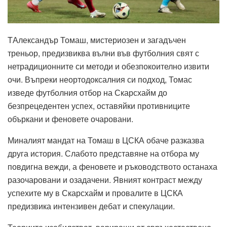
TАлександър Томаш, мистериозен и загадъчен
треньор, предизвиква вълни във футболния свят с
нетрадиционните си методи и обезпокоително извити
очи. Въпреки неортодоксалния си подход, Томас
изведе футболния отбор на Скарсхайм до
безпрецедентен успех, оставяйки противниците
объркани и феновете очаровани.
Миналият мандат на Томаш в ЦСКА обаче разказва
друга история. Слабото представяне на отбора му
повдигна вежди, а феновете и ръководството останаха
разочаровани и озадачени. Явният контраст между
успехите му в Скарсхайм и провалите в ЦСКА
предизвика интензивен дебат и спекулации.