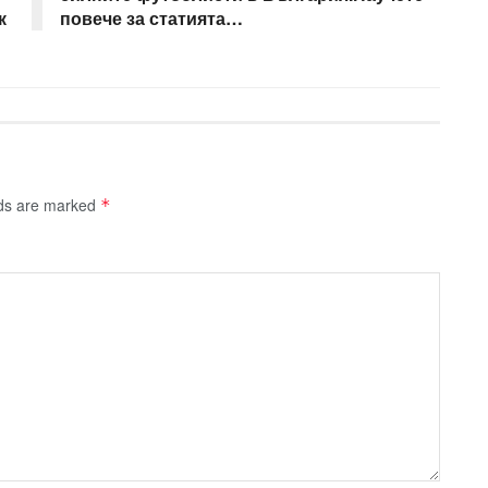
к
повече за статията…
lds are marked
*