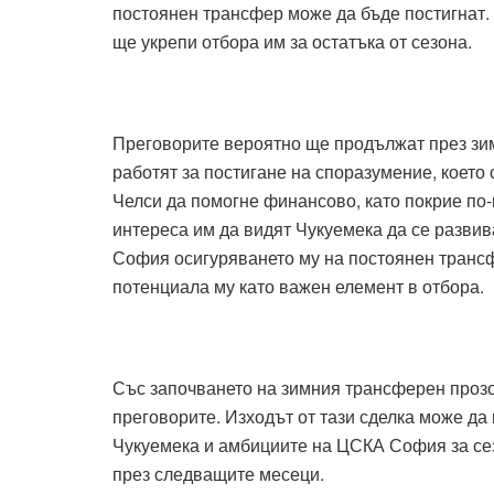
постоянен трансфер може да бъде постигнат.
ще укрепи отбора им за остатъка от сезона.
Преговорите вероятно ще продължат през зим
работят за постигане на споразумение, което 
Челси да помогне финансово, като покрие по-г
интереса им да видят Чукуемека да се развив
София осигуряването му на постоянен трансф
потенциала му като важен елемент в отбора.
Със започването на зимния трансферен прозо
преговорите. Изходът от тази сделка може да
Чукуемека и амбициите на ЦСКА София за се
през следващите месеци.