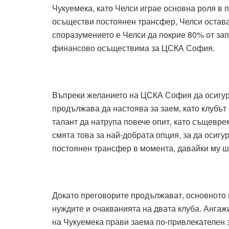
Чукуемека, като Челси играе основна роля в 
осъществи постоянен трансфер, Челси остава 
споразумението е Челси да покрие 80% от зап
финансово осъществима за ЦСКА София.
Въпреки желанието на ЦСКА София да осигур
продължава да настоява за заем, като клубът
талант да натрупа повече опит, като същевре
смята това за най-добрата опция, за да осигу
постоянен трансфер в момента, давайки му ша
Докато преговорите продължават, основното 
нуждите и очакванията на двата клуба. Ангаж
на Чукуемека прави заема по-привлекателен 