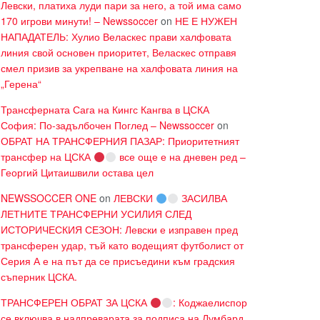
Левски, платиха луди пари за него, а той има само
170 игрови минути! – Newssoccer
on
НЕ Е НУЖЕН
НАПАДАТЕЛЬ: Хулио Веласкес прави халфовата
линия свой основен приоритет, Веласкес отправя
смел призив за укрепване на халфовата линия на
„Герена“
Трансферната Сага на Кингс Кангва в ЦСКА
София: По-задълбочен Поглед – Newssoccer
on
ОБРАТ НА ТРАНСФЕРНИЯ ПАЗАР: Приоритетният
трансфер на ЦСКА
все още е на дневен ред –
Георгий Цитаишвили остава цел
NEWSSOCCER ONE
on
ЛЕВСКИ
ЗАСИЛВА
ЛЕТНИТЕ ТРАНСФЕРНИ УСИЛИЯ СЛЕД
ИСТОРИЧЕСКИЯ СЕЗОН: Левски е изправен пред
трансферен удар, тъй като водещият футболист от
Серия А е на път да се присъедини към градския
съперник ЦСКА.
ТРАНСФЕРЕН ОБРАТ ЗА ЦСКА
: Коджаелиспор
се включва в надпреварата за подписа на Лумбард