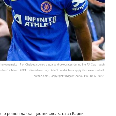
Chukwuemeka 17 of Chelsea scores a goal and celebrates during the FA Cup match
d on 17 March 2024. Editorial use only DataCo restrictions apply See www.football-
dataco.com , Copyright: xNigelxKeenex PSI-19262-0061
 е решен да осъществи сделката за Карни