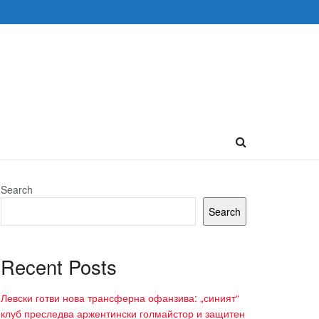
Search
Search
Recent Posts
Левски готви нова трансферна офанзива: „синият“
клуб преследва аржентински голмайстор и защитен