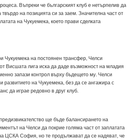
процеса. Въпреки че българският клуб е нетърпелив да
твърдо на позицията си за заем. Значителна част от
латата на Чукуемека, което прави сделката
и Чукуемека на постоянен трансфер, Челси
 от Висшата лига иска да даде възможност на младия
менно запази контрол върху бъдещето му. Челси
ри развитието на Чукуемека, без да се ангажира с
нс да играе редовно в друг клуб.
предизвикателство ще бъде балансирането на
иментът на Челси да покрие голяма част от заплатата
за ЦСКА София, но те продължават да се надяват, че