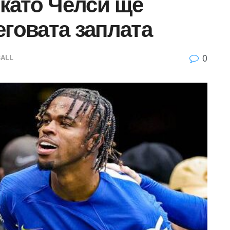
 като Челси ще
еговата заплата
0
ALL