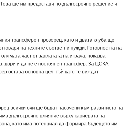
 Това ще им предостави по-дългосрочно решение и
ния трансферен прозорец, като и двата клуба ще
отговаря на техните съответни нужди. Готовността на
олямата част от заплатата на играча, показва
а, дори и да не е постоянен трансфер. За ЦСКА
ер остава основна цел, тъй като те виждат
рец всички очи ще бъдат насочени към развитието на
 има дългосрочно влияние върху кариерата на
зона, като има потенциал да формира бъдещето им