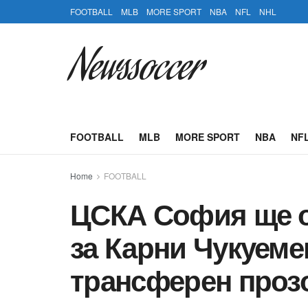
FOOTBALL
MLB
MORE SPORT
NBA
NFL
NHL
Newssoccer
FOOTBALL
MLB
MORE SPORT
NBA
NF
Home
FOOTBALL
ЦСКА София ще о
за Карни Чукуеме
трансферен прозо