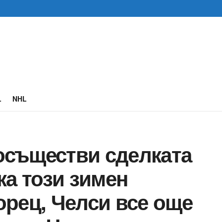
L
NHL
съществи сделката
ка този зимен
рец, Челси все още