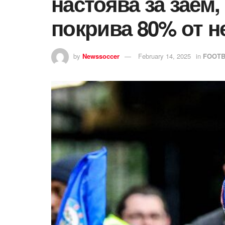
настоява за заем,
покрива 80% от н
by
Newssoccer
February 14, 2025
in
FOOTB