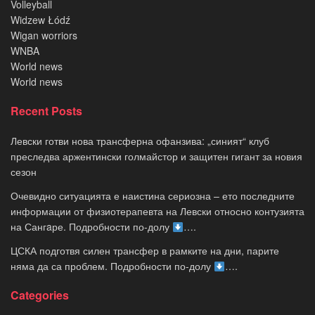
Volleyball
Widzew Łódź
Wigan worriors
WNBA
World news
World news
Recent Posts
Левски готви нова трансферна офанзива: „синият“ клуб
преследва аржентински голмайстор и защитен гигант за новия
сезон
Очевидно ситуацията е наистина сериозна – ето последните
информации от физиотерапевта на Левски относно контузията
на Сангaре. Подробности по-долу
….
ЦСКА подготвя силен трансфер в рамките на дни, парите
няма да са проблем. Подробности по-долу
….
Categories