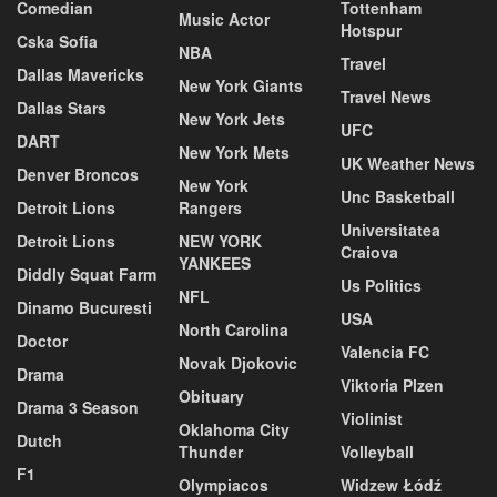
Comedian
Tottenham
Music Actor
Hotspur
Cska Sofia
NBA
Travel
Dallas Mavericks
New York Giants
Travel News
Dallas Stars
New York Jets
UFC
DART
New York Mets
UK Weather News
Denver Broncos
New York
Unc Basketball
Detroit Lions
Rangers
Universitatea
Detroit Lions
NEW YORK
Craiova
YANKEES
Diddly Squat Farm
Us Politics
NFL
Dinamo Bucuresti
USA
North Carolina
Doctor
Valencia FC
Novak Djokovic
Drama
Viktoria Plzen
Obituary
Drama 3 Season
Violinist
Oklahoma City
Dutch
Thunder
Volleyball
F1
Olympiacos
Widzew Łódź