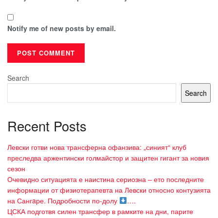
Notify me of new posts by email.
Search
Search
Recent Posts
Левски готви нова трансферна офанзива: „синият“ клуб
преследва аржентински голмайстор и защитен гигант за новия
сезон
Очевидно ситуацията е наистина сериозна – ето последните
информации от физиотерапевта на Левски относно контузията
на Сангaре. Подробности по-долу
….
ЦСКА подготвя силен трансфер в рамките на дни, парите