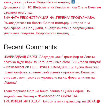
няма да са проблем. Подробности по-долу
….
Директно в топ 10: Шефовете на Левски купиха Степе Вуличич
с голяма отстъпка.
ЗИМНАТА РЕКОНСТРУКЦИЯ НА „ГЕРЕНА“ ПРОДЪЛЖАВА:
Ръководството на Левски София потвърди интерес към
трансфера на Пол Диаби, а напускането на полузащитник
увеличава бюджета. Подробности по-долу ….
Recent Comments
ИЗНЕНАДВАЩ ОБРАТ: Абсурден „син“ трансфер от Левски,
платиха луди пари за него, а той има само 170 игрови минути!
– Newssoccer
on
НЕ Е НУЖЕН НАПАДАТЕЛЬ: Хулио Веласкес
прави халфовата линия свой основен приоритет, Веласкес
отправя смел призив за укрепване на халфовата линия на
„Герена“
Трансферната Сага на Кингс Кангва в ЦСКА София: По-
задълбочен Поглед – Newssoccer
on
ОБРАТ НА
ТРАНСФЕРНИЯ ПАЗАР: Приоритетният трансфер на ЦСКА