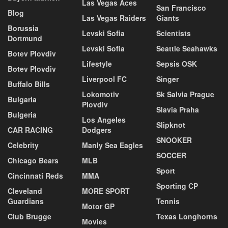
Las Vegas Aces
San Francisco
Blog
Las Vegas Raiders
Giants
Borussia
Levski Sofia
Scientists
Dortmund
Levski Sofia
Seattle Seahawks
Botev Plovdiv
Lifestyle
Sepsis OSK
Botev Plovdiv
Liverpool FC
Singer
Buffalo Bills
Lokomotiv
Sk Salvia Prague
Bulgaria
Plovdiv
Slavia Praha
Bulgeria
Los Angeles
Slipknot
CAR RACING
Dodgers
SNOOKER
Celebrity
Manly Sea Eagles
SOCCER
Chicago Bears
MLB
Sport
Cincinnati Reds
MMA
Sporting CP
Cleveland
MORE SPORT
Guardians
Tennis
Motor GP
Club Brugge
Texas Longhorns
Movies