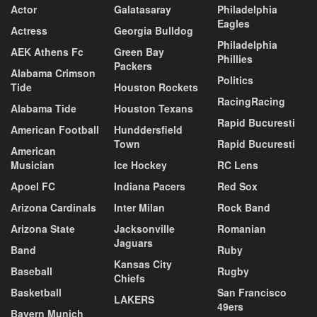
Actor
Galatasaray
Philadelphia
Eagles
Actress
Georgia Bulldog
Philadelphia
AEK Athens Fc
Green Bay
Phillies
Packers
Alabama Crimson
Politics
Tide
Houston Rockets
RacingRacing
Alabama Tide
Houston Texans
Rapid Bucuresti
American Football
Hunddersfield
Town
Rapid Bucuresti
American
Musician
Ice Hockey
RC Lens
Apoel FC
Indiana Pacers
Red Sox
Arizona Cardinals
Inter Milan
Rock Band
Arizona State
Jacksonville
Romanian
Jaguars
Band
Ruby
Kansas City
Baseball
Rugby
Chiefs
Basketball
San Francisco
LAKERS
49ers
Bayern Munich