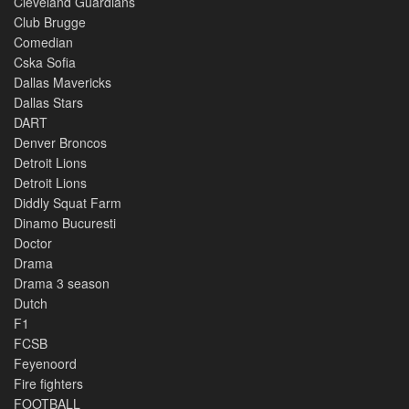
Cleveland Guardians
Club Brugge
Comedian
Cska Sofia
Dallas Mavericks
Dallas Stars
DART
Denver Broncos
Detroit Lions
Detroit Lions
Diddly Squat Farm
Dinamo Bucuresti
Doctor
Drama
Drama 3 season
Dutch
F1
FCSB
Feyenoord
Fire fighters
FOOTBALL