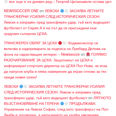
все още е на дневен ред – Георгий Цитаишвили остава цел
NEWSSOCCER ONE
on
ЛЕВСКИ
ЗАСИЛВА ЛЕТНИТЕ
ТРАНСФЕРНИ УСИЛИЯ СЛЕД ИСТОРИЧЕСКИЯ СЕЗОН:
Левски е изправен пред трансферен удар, тъй като водещият
футболист от Серия А е на път да се присъедини към
градския съперник ЦСКА.
ТРАНСФЕРЕН ОБРАТ ЗА ЦСКА
: Коджаелиспор се
включва в надпреварата за подписа на Лумбард Делова на
фона на нарастващия интерес – Newssocce
on
ГОЛЯМО
РАЗОЧАРОВАНИЕ ЗА ЦСКА: Защитникът на ЦСКА е
информирал спортния директор на ЦСКА Пол Нова, че иска
да напусне клуба и няма намерение да играе отново за тях
преди новия сезон!
ЛЕВСКИ
ЗАСИЛВА ЛЕТНИТЕ ТРАНСФЕРНИ УСИЛИЯ
СЛЕД ИСТОРИЧЕСКИЯ СЕЗОН: Левски е изправен пред
трансферен удар, тъй като водещият футболист
on
ЛЯТНОТО
ВЪЗСТАНОВЯВАНЕ НА ГЕРЕНА
ПРОДЪЛЖАВА:
Управление на Левски София, след като трансферът на Пол
Диаби е договорен, а напускането на халфа увеличава