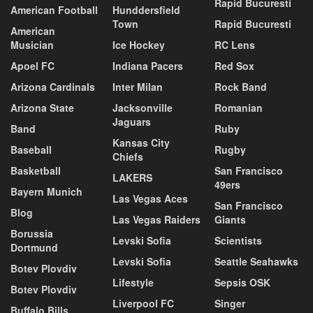
Rapid Bucuresti
American Football
Hunddersfield
Town
Rapid Bucuresti
American
Musician
Ice Hockey
RC Lens
Apoel FC
Indiana Pacers
Red Sox
Arizona Cardinals
Inter Milan
Rock Band
Arizona State
Jacksonville
Romanian
Jaguars
Band
Ruby
Kansas City
Baseball
Rugby
Chiefs
Basketball
San Francisco
LAKERS
49ers
Bayern Munich
Las Vegas Aces
San Francisco
Blog
Las Vegas Raiders
Giants
Borussia
Levski Sofia
Scientists
Dortmund
Levski Sofia
Seattle Seahawks
Botev Plovdiv
Lifestyle
Sepsis OSK
Botev Plovdiv
Liverpool FC
Singer
Buffalo Bills