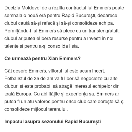
Decizia Moldovei de a rezilia contractul lui Emmers poate
semnala o nouă eră pentru Rapid București, deoarece
clubul caută să-și refacă și să-și consolideze echipa.
Permițându-i lui Emmers să plece cu un transfer gratuit,
clubul ar putea elibera resurse pentru a investi în noi
talente și pentru a-și consolida lista.
Ce urmează pentru Xian Emmers?
Cât despre Emmers, viitorul lui este acum incert.
Fotbalistul de 25 de ani va fi liber să negocieze cu alte
cluburi și este probabil să atragă interesul echipelor din
toată Europa. Cu abilitățile și experiența sa, Emmers ar
putea fi un atu valoros pentru orice club care dorește să-și
consolideze mijlocul terenului.
Impactul asupra sezonului Rapid București