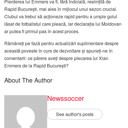
Pierderea lui Emmers va fi, fără îndoială, resimțită de
Rapid București, mai ales în mijlocul unui sezon crucial.
Clubul va trebui să acționeze rapid pentru a umple golul
lăsat de fotbalistul care pleacă, iar declarația lui Moldovan
ar putea fi primul pas în acest proces.
Rămâneți pe fază pentru actualizări suplimentare despre
această poveste în curs de dezvoltare și spuneți-ne în
comentarii: ce părere aveți despre plecarea lui Xian
Emmers de la Rapid București?
About The Author
Newssoccer
See author's posts