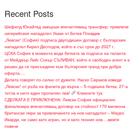
Recent Posts
Шефилд Юнайтед завърши впечатляващ трансфер: привлече
нигерийския нападател Укаки от Ботев Пловдив
„Левски“ (София) подписа двугодишен договор с българския
нападател Кирил Десподов, който е със срок до 2027 г.
ЦСКА София в момента води битката за подписа на таланта
от Мейджър Лийг Сокър СЪЛИВАН, който е свободен агент и е
решен да се присъедини към българския гранд при добра
оферта….
Делата говорят по-силно от думите: Наско Сираков изведе
„Левски“ от ръба на фалита до върха – 5-годишна битка, 27-а
титла и нито един пропилян лев!
Кликнете тук:
СДЕЛКАТА Е ПРИКЛЮЧЕНА: Левски София официално
финализира впечатляващ договор на стойност 170 милиона
британски лири за привличането на нов нападател – Мауро
Икарди, не само като играч, но и като техния нов….вижте
повече