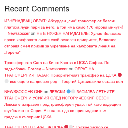
Recent Comments
ИЗНЕНАДВАЩ ОБРАТ: Абсурден „син“ трансфер от Левски,
платиха луди пари за него, а той има само 170 игрови минути!
– Newssoccer
on
НЕ Е НУЖЕН НАПАДАТЕЛЬ: Хулио Веласкес
прави халфовата линия свой основен приоритет, Веласкес
отправя смел призив за укрепване на халфовата линия на
„Герена“
Трансферната Сага на Кингс Кангва в ЦСКА София: По-
задълбочен Поглед – Newssoccer
on
ОБРАТ НА
ТРАНСФЕРНИЯ ПАЗАР: Приоритетният трансфер на ЦСКА
все още е на дневен ред – Георгий Цитаишвили остава цел
NEWSSOCCER ONE
on
ЛЕВСКИ
ЗАСИЛВА ЛЕТНИТЕ
ТРАНСФЕРНИ УСИЛИЯ СЛЕД ИСТОРИЧЕСКИЯ СЕЗОН:
Левски е изправен пред трансферен удар, тъй като водещият
футболист от Серия А е на път да се присъедини към
градския съперник ЦСКА.
ТРАНСФЕРЕН ОБРАТ ЗА ЦСКА
: Коджаелиспор се