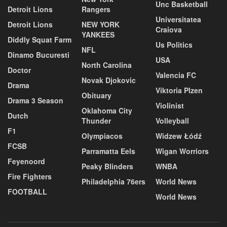
Unc Basketball
Detroit Lions
Rangers
Universitatea
Detroit Lions
NEW YORK
Craiova
YANKEES
Diddly Squat Farm
Us Politics
NFL
Dinamo Bucuresti
USA
North Carolina
Doctor
Valencia FC
Novak Djokovic
Drama
Viktoria Plzen
Obituary
Drama 3 Season
Violinist
Oklahoma City
Dutch
Thunder
Volleyball
F1
Olympiacos
Widzew Łódź
FCSB
Parramatta Eels
Wigan Worriors
Feyenoord
Peaky Blinders
WNBA
Fire Fighters
Philadelphia 76ers
World News
FOOTBALL
World News