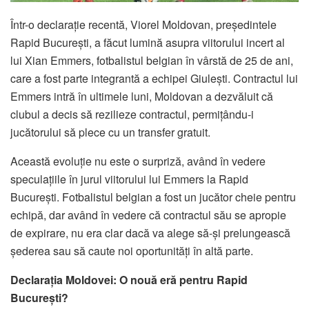
Într-o declarație recentă, Viorel Moldovan, președintele
Rapid București, a făcut lumină asupra viitorului incert al
lui Xian Emmers, fotbalistul belgian în vârstă de 25 de ani,
care a fost parte integrantă a echipei Giulești. Contractul lui
Emmers intră în ultimele luni, Moldovan a dezvăluit că
clubul a decis să rezilieze contractul, permițându-i
jucătorului să plece cu un transfer gratuit.
Această evoluție nu este o surpriză, având în vedere
speculațiile în jurul viitorului lui Emmers la Rapid
București. Fotbalistul belgian a fost un jucător cheie pentru
echipă, dar având în vedere că contractul său se apropie
de expirare, nu era clar dacă va alege să-și prelungească
șederea sau să caute noi oportunități în altă parte.
Declarația Moldovei: O nouă eră pentru Rapid
București?