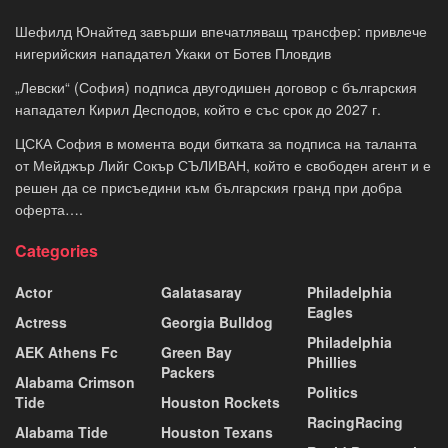
Шефилд Юнайтед завърши впечатляващ трансфер: привлече
нигерийския нападател Укаки от Ботев Пловдив
„Левски“ (София) подписа двугодишен договор с българския
нападател Кирил Десподов, който е със срок до 2027 г.
ЦСКА София в момента води битката за подписа на таланта
от Мейджър Лийг Сокър СЪЛИВАН, който е свободен агент и е
решен да се присъедини към българския гранд при добра
оферта….
Categories
Actor
Galatasaray
Philadelphia
Eagles
Actress
Georgia Bulldog
Philadelphia
AEK Athens Fc
Green Bay
Phillies
Packers
Alabama Crimson
Politics
Tide
Houston Rockets
RacingRacing
Alabama Tide
Houston Texans