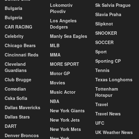
Lokomotiv
Sk Salvia Prague
Bulgaria
Plovdiv
Slavia Praha
Bulgeria
Los Angeles
Slipknot
CAR RACING
Dodgers
SNOOKER
Celebrity
Manly Sea Eagles
SOCCER
Chicago Bears
MLB
Sport
Cincinnati Reds
MMA
Sporting CP
Cleveland
MORE SPORT
Guardians
Tennis
Motor GP
Club Brugge
Texas Longhorns
Movies
Comedian
Tottenham
Music Actor
Hotspur
Cska Sofia
NBA
Travel
Dallas Mavericks
New York Giants
Travel News
Dallas Stars
New York Jets
UFC
DART
New York Mets
UK Weather News
Denver Broncos
New York