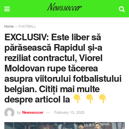
Newssoccer
Home
FOOTBALL
EXCLUSIV: Este liber să
părăsească Rapidul și-a
reziliat contractul, Viorel
Moldovan rupe tăcerea
asupra viitorului fotbalistului
belgian. Citiți mai multe
despre articol la
by
Newssoccer
February 13, 2025