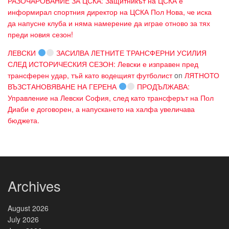
РАЗОЧАРОВАНИЕ ЗА ЦСКА: Защитникът на ЦСКА е
информирал спортния директор на ЦСКА Пол Нова, че иска
да напусне клуба и няма намерение да играе отново за тях
преди новия сезон!
ЛЕВСКИ
ЗАСИЛВА ЛЕТНИТЕ ТРАНСФЕРНИ УСИЛИЯ
СЛЕД ИСТОРИЧЕСКИЯ СЕЗОН: Левски е изправен пред
трансферен удар, тъй като водещият футболист
on
ЛЯТНОТО
ВЪЗСТАНОВЯВАНЕ НА ГЕРЕНА
ПРОДЪЛЖАВА:
Управление на Левски София, след като трансферът на Пол
Диаби е договорен, а напускането на халфа увеличава
бюджета.
Archives
August 2026
July 2026