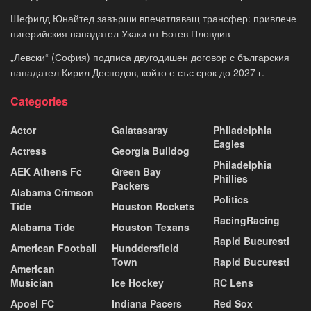
Шефилд Юнайтед завърши впечатляващ трансфер: привлече
нигерийския нападател Укаки от Ботев Пловдив
„Левски“ (София) подписа двугодишен договор с българския
нападател Кирил Десподов, който е със срок до 2027 г.
Categories
Actor
Galatasaray
Philadelphia
Eagles
Actress
Georgia Bulldog
Philadelphia
AEK Athens Fc
Green Bay
Phillies
Packers
Alabama Crimson
Politics
Tide
Houston Rockets
RacingRacing
Alabama Tide
Houston Texans
Rapid Bucuresti
American Football
Hunddersfield
Town
Rapid Bucuresti
American
Musician
Ice Hockey
RC Lens
Apoel FC
Indiana Pacers
Red Sox