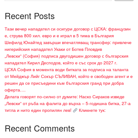
Recent Posts
Тази вечер нападател си осигури договор с ЦСКА: французин
е, струва 800 хил. евро и е играл в 5 тима в България
Шефилд Юнайтед завърши впечатляващ трансфер: привлече
нигерийския нападател Укаки от Ботев Пловдив
„Левски“ (София) подписа двугодишен договор с българския
нападател Кирил Десподов, който е със срок до 2027 г.
ЦСКА София в момента води битката за подписа на таланта
от Мейджър Лийг Сокър СЪЛИВАН, който е свободен агент и е
решен да се присъедини към българския гранд при добра
оферта….
Делата говорят по-силно от думите: Наско Сираков изведе
„Левски“ от ръба на фалита до върха – 5-годишна битка, 27-а
титла и нито един пропилян лев!
Кликнете тук:
Recent Comments