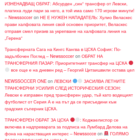
ИЗНЕНАДВАЩ ОБРАТ: Абсурден „син“ трансфер от Левски,
платиха луди пари за него, а той има само 170 игрови минути!
– Newssoccer
on
НЕ Е НУЖЕН НАПАДАТЕЛЬ: Хулио Веласкес
прави халфовата линия свой основен приоритет, Веласкес
отправя смел призив за укрепване на халфовата линия на
„Герена“
Трансферната Сага на Кингс Кангва в ЦСКА София: По-
задълбочен Поглед – Newssoccer
on
ОБРАТ НА
ТРАНСФЕРНИЯ ПАЗАР: Приоритетният трансфер на ЦСКА
все още е на дневен ред – Георгий Цитаишвили остава цел
NEWSSOCCER ONE
on
ЛЕВСКИ
ЗАСИЛВА ЛЕТНИТЕ
ТРАНСФЕРНИ УСИЛИЯ СЛЕД ИСТОРИЧЕСКИЯ СЕЗОН:
Левски е изправен пред трансферен удар, тъй като водещият
футболист от Серия А е на път да се присъедини към
градския съперник ЦСКА.
ТРАНСФЕРЕН ОБРАТ ЗА ЦСКА
: Коджаелиспор се
включва в надпреварата за подписа на Лумбард Делова на
фона на нарастващия интерес – Newssocce
on
ГОЛЯМО