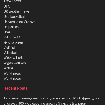
Travel news
UFC
UK weather news
Unc basketball
Universitatea Craiova
Us politics
USA
Valencia FC
viktoria plzen
Violinist
Volleyball
Widzew Łódź
Wigan worriors
WNBA
World news
World news
Recent Posts
Тази вечер нападател си осигури договор с ЦСКА: французин
е, струва 800 хил. евро и е играл в 5 тима в България