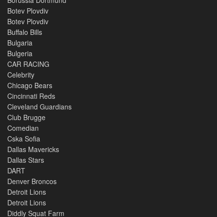
Borussia Dortmund
Botev Plovdiv
Botev Plovdiv
Buffalo Bills
Bulgaria
Bulgeria
CAR RACING
Celebrity
Chicago Bears
Cincinnati Reds
Cleveland Guardians
Club Brugge
Comedian
Cska Sofia
Dallas Mavericks
Dallas Stars
DART
Denver Broncos
Detroit Lions
Detroit Lions
Diddly Squat Farm