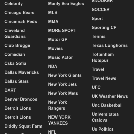
SNOOKER
Celebrity
Manly Sea Eagles
SOCCER
Chicago Bears
MLB
Sport
Cincinnati Reds
MMA
Sporting CP
Cleveland
MORE SPORT
Guardians
Tennis
Motor GP
Club Brugge
Texas Longhorns
Movies
Comedian
Tottenham
Music Actor
Hotspur
Cska Sofia
NBA
Travel
Dallas Mavericks
New York Giants
Travel News
Dallas Stars
New York Jets
UFC
DART
New York Mets
UK Weather News
Denver Broncos
New York
Unc Basketball
Detroit Lions
Rangers
Universitatea
Detroit Lions
NEW YORK
Craiova
YANKEES
Diddly Squat Farm
Us Politics
NFL