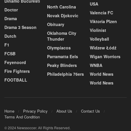
Dinamo Bucuresti
USA
North Carolina
Doctor
Valencia FC
Novak Djokovic
Drama
Viktoria Plzen
Obituary
Drama 3 Season
Violinist
Oklahoma City
Dutch
Thunder
Volleyball
F1
Olympiacos
Widzew Łódź
FCSB
Parramatta Eels
Wigan Worriors
Feyenoord
Peaky Blinders
WNBA
Fire Fighters
Philadelphia 76ers
World News
FOOTBALL
World News
Home
Privacy Policy
About Us
Contact Us
Terms And Condition
© 2024 Newssoccer. All Rights Reserved.