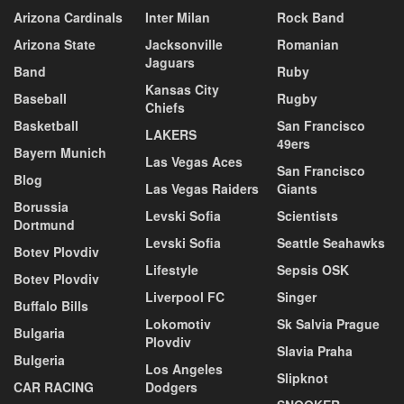
Arizona Cardinals
Inter Milan
Rock Band
Arizona State
Jacksonville
Romanian
Jaguars
Band
Ruby
Kansas City
Baseball
Rugby
Chiefs
Basketball
San Francisco
LAKERS
49ers
Bayern Munich
Las Vegas Aces
San Francisco
Blog
Las Vegas Raiders
Giants
Borussia
Levski Sofia
Scientists
Dortmund
Levski Sofia
Seattle Seahawks
Botev Plovdiv
Lifestyle
Sepsis OSK
Botev Plovdiv
Liverpool FC
Singer
Buffalo Bills
Lokomotiv
Sk Salvia Prague
Bulgaria
Plovdiv
Slavia Praha
Bulgeria
Los Angeles
Slipknot
CAR RACING
Dodgers