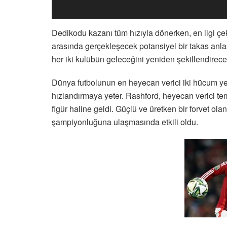
Dedikodu kazanı tüm hızıyla dönerken, en ilgi çek
arasında gerçekleşecek potansiyel bir takas anlaş
her iki kulübün geleceğini yeniden şekillendirece
Dünya futbolunun en heyecan verici iki hücum yete
hızlandırmaya yeter. Rashford, heyecan verici tempos
figür haline geldi. Güçlü ve üretken bir forvet 
şampiyonluğuna ulaşmasında etkili oldu.