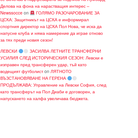
Делова на фона на нарастващия интерес –
Newssocce
on
ГОЛЯМО РАЗОЧАРОВАНИЕ ЗА
ЦСКА: Защитникът на ЦСКА е информирал
спортния директор на ЦСКА Пол Нова, че иска да
напусне клуба и няма намерение да играе отново
за тях преди новия сезон!
ЛЕВСКИ
ЗАСИЛВА ЛЕТНИТЕ ТРАНСФЕРНИ
УСИЛИЯ СЛЕД ИСТОРИЧЕСКИЯ СЕЗОН: Левски е
изправен пред трансферен удар, тъй като
водещият футболист
on
ЛЯТНОТО
ВЪЗСТАНОВЯВАНЕ НА ГЕРЕНА
ПРОДЪЛЖАВА: Управление на Левски София, след
като трансферът на Пол Диаби е договорен, а
напускането на халфа увеличава бюджета.