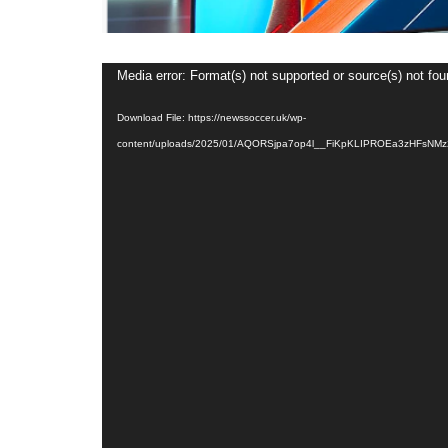
Video
Media error: Format(s) not supported or source(s) not fo
Player
Download File: https://newssoccer.uk/wp-
content/uploads/2025/01/AQORSjpa7op4l__FiKpKLIPROEa3zHFsN