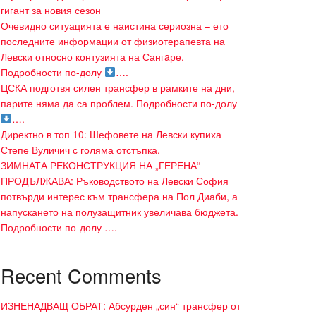
гигант за новия сезон
Очевидно ситуацията е наистина сериозна – ето
последните информации от физиотерапевта на
Левски относно контузията на Сангaре.
Подробности по-долу
….
ЦСКА подготвя силен трансфер в рамките на дни,
парите няма да са проблем. Подробности по-долу
….
Директно в топ 10: Шефовете на Левски купиха
Степе Вуличич с голяма отстъпка.
ЗИМНАТА РЕКОНСТРУКЦИЯ НА „ГЕРЕНА“
ПРОДЪЛЖАВА: Ръководството на Левски София
потвърди интерес към трансфера на Пол Диаби, а
напускането на полузащитник увеличава бюджета.
Подробности по-долу ….
Recent Comments
ИЗНЕНАДВАЩ ОБРАТ: Абсурден „син“ трансфер от