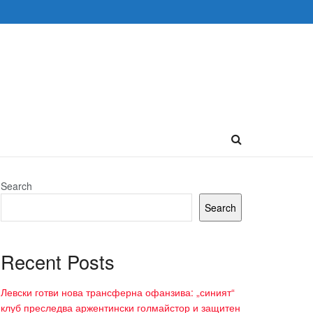
Search
Search
Recent Posts
Левски готви нова трансферна офанзива: „синият“
клуб преследва аржентински голмайстор и защитен