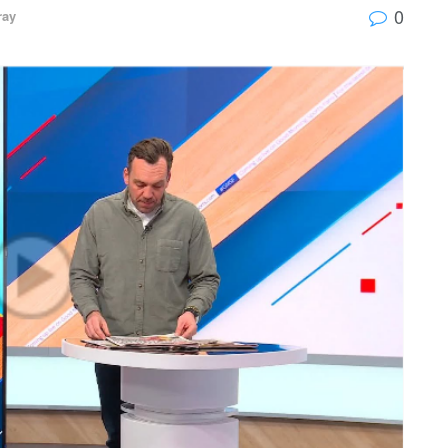
0
ray