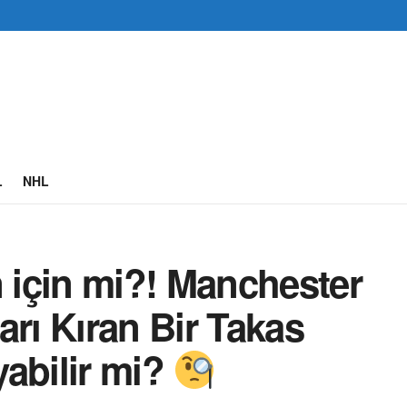
L
NHL
için mi?! Manchester
arı Kıran Bir Takas
abilir mi?