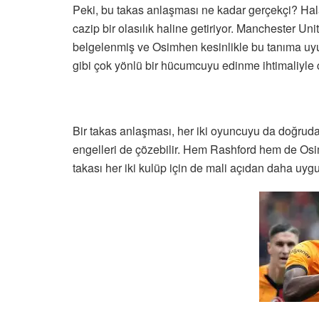
Peki, bu takas anlaşması ne kadar gerçekçi? Hala
cazip bir olasılık haline getiriyor. Manchester Unite
belgelenmiş ve Osimhen kesinlikle bu tanıma uyu
gibi çok yönlü bir hücumcuyu edinme ihtimaliyle c
Bir takas anlaşması, her iki oyuncuyu da doğruda
engelleri de çözebilir. Hem Rashford hem de Osim
takası her iki kulüp için de mali açıdan daha uygu