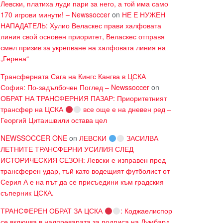
Левски, платиха луди пари за него, а той има само
170 игрови минути! – Newssoccer
on
НЕ Е НУЖЕН
НАПАДАТЕЛЬ: Хулио Веласкес прави халфовата
линия свой основен приоритет, Веласкес отправя
смел призив за укрепване на халфовата линия на
„Герена“
Трансферната Сага на Кингс Кангва в ЦСКА
София: По-задълбочен Поглед – Newssoccer
on
ОБРАТ НА ТРАНСФЕРНИЯ ПАЗАР: Приоритетният
трансфер на ЦСКА
все още е на дневен ред –
Георгий Цитаишвили остава цел
NEWSSOCCER ONE
on
ЛЕВСКИ
ЗАСИЛВА
ЛЕТНИТЕ ТРАНСФЕРНИ УСИЛИЯ СЛЕД
ИСТОРИЧЕСКИЯ СЕЗОН: Левски е изправен пред
трансферен удар, тъй като водещият футболист от
Серия А е на път да се присъедини към градския
съперник ЦСКА.
ТРАНСФЕРЕН ОБРАТ ЗА ЦСКА
: Коджаелиспор
се включва в надпреварата за подписа на Лумбард