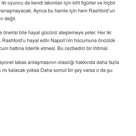
i oyuncu da kendi takımları için kilit figürler ve hiçbir
 yanaşmayacak. Ayrıca bu hamle için hem Rashford’un
n değil.
önerisi bile hayal gücünü ateşlemeye yeter. Her iki
u. Rashford’u hayal edin Napoli’nin hücumuna öncülük
 hattına liderlik etmesi. Bu cezbedici bir ihtimal.
yonel takas anlaşmasının olasılığı hakkında daha fazla
ak mı kalacak yoksa Daha somut bir şey varsa o da şu: