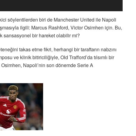
ici söylentilerden biri de Manchester United ile Napoli
masıyla ilgili: Marcus Rashford, Victor Osimhen için. Bu,
k sansasyonel bir hareket olabilir mi?
neğini takas etme fikri, herhangi bir taraftarın nabzını
u ve klinik bitiriciliğiyle, Old Trafford’da tılsımlı bir
olan Osimhen, Napoli’nin son dönemde Serie A