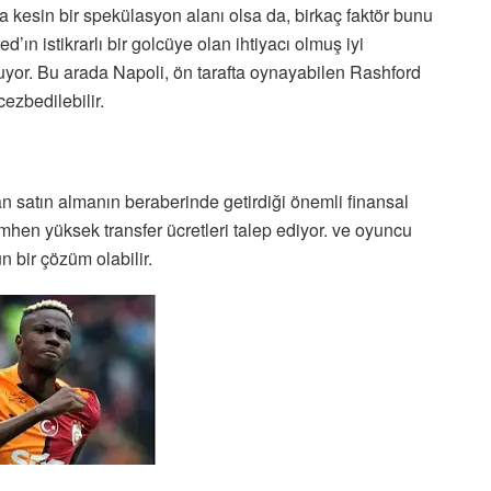
 kesin bir spekülasyon alanı olsa da, birkaç faktör bunu
d’ın istikrarlı bir golcüye olan ihtiyacı olmuş iyi
yor. Bu arada Napoli, ön tarafta oynayabilen Rashford
ezbedilebilir.
n satın almanın beraberinde getirdiği önemli finansal
hen yüksek transfer ücretleri talep ediyor. ve oyuncu
n bir çözüm olabilir.