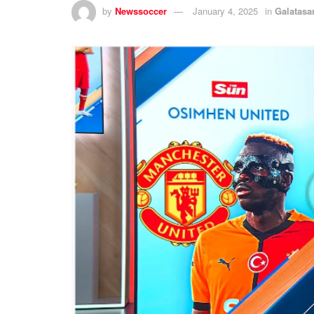
by
Newssoccer
January 4, 2025
in
Galatasa