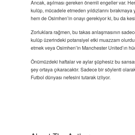
Ancak, aşılması gereken önemli engeller var. Her ik
kulüp, mücadele etmeden yıldızlarını bırakmaya
hem de Osimhen’in onayı gerekiyor ki, bu da kesi
Zorluklara rağmen, bu takas anlaşmasının sadece 
kulüp üzerindeki potansiyel etki muazzam olurd
etmek veya Osimhen’in Manchester United’ın hücum
Önümüzdeki haftalar ve aylar şüphesiz bu sansas
şey ortaya çıkaracaktır. Sadece bir söylenti olar
Futbol dünyası nefesini tutarak izliyor.