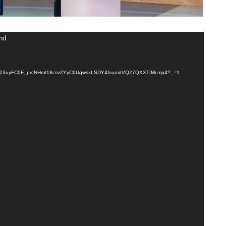
und
Mz23uyFC0F_prcNHmt18csv2YyC6UgwsxLSDY4fsuoxtVQ27QXXTIMr.mp4?_=1