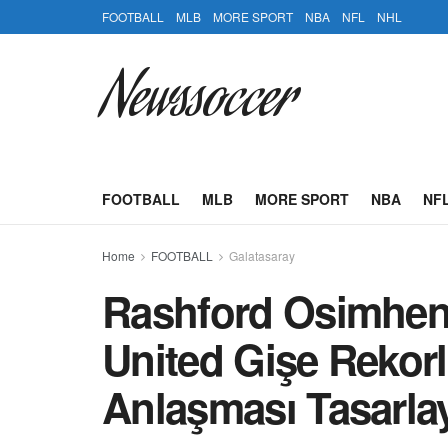
FOOTBALL
MLB
MORE SPORT
NBA
NFL
NHL
Newssoccer
FOOTBALL
MLB
MORE SPORT
NBA
NF
Home
FOOTBALL
Galatasaray
Rashford Osimhen 
United Gişe Rekorl
Anlaşması Tasarlay