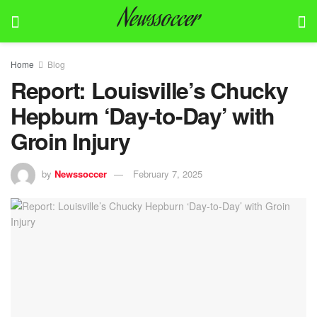
Newssoccer
Home
Blog
Report: Louisville’s Chucky
Hepburn ‘Day-to-Day’ with
Groin Injury
by
Newssoccer
February 7, 2025