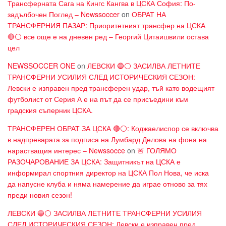
Трансферната Сага на Кингс Кангва в ЦСКА София: По-
задълбочен Поглед – Newssoccer
on
ОБРАТ НА
ТРАНСФЕРНИЯ ПАЗАР: Приоритетният трансфер на ЦСКА
🔴⚪ все още е на дневен ред – Георгий Цитаишвили остава
цел
NEWSSOCCER ONE
on
ЛЕВСКИ 🔵⚪ ЗАСИЛВА ЛЕТНИТЕ
ТРАНСФЕРНИ УСИЛИЯ СЛЕД ИСТОРИЧЕСКИЯ СЕЗОН:
Левски е изправен пред трансферен удар, тъй като водещият
футболист от Серия А е на път да се присъедини към
градския съперник ЦСКА.
ТРАНСФЕРЕН ОБРАТ ЗА ЦСКА 🔴⚪: Коджаелиспор се включва
в надпреварата за подписа на Лумбард Делова на фона на
нарастващия интерес – Newssocce
on
🚨 ГОЛЯМО
РАЗОЧАРОВАНИЕ ЗА ЦСКА: Защитникът на ЦСКА е
информирал спортния директор на ЦСКА Пол Нова, че иска
да напусне клуба и няма намерение да играе отново за тях
преди новия сезон!
ЛЕВСКИ 🔵⚪ ЗАСИЛВА ЛЕТНИТЕ ТРАНСФЕРНИ УСИЛИЯ
СЛЕД ИСТОРИЧЕСКИЯ СЕЗОН: Левски е изправен пред