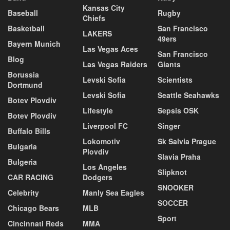
Kansas City
Baseball
Rugby
Chiefs
Basketball
San Francisco
LAKERS
49ers
Bayern Munich
Las Vegas Aces
San Francisco
Blog
Las Vegas Raiders
Giants
Borussia
Levski Sofia
Scientists
Dortmund
Levski Sofia
Seattle Seahawks
Botev Plovdiv
Lifestyle
Sepsis OSK
Botev Plovdiv
Liverpool FC
Singer
Buffalo Bills
Lokomotiv
Sk Salvia Prague
Bulgaria
Plovdiv
Slavia Praha
Bulgeria
Los Angeles
Slipknot
CAR RACING
Dodgers
SNOOKER
Celebrity
Manly Sea Eagles
SOCCER
Chicago Bears
MLB
Sport
Cincinnati Reds
MMA