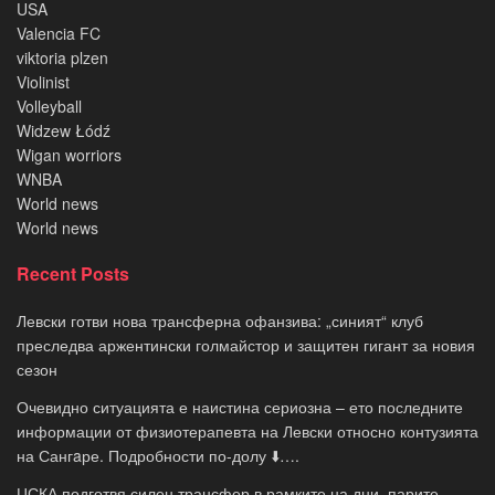
USA
Valencia FC
viktoria plzen
Violinist
Volleyball
Widzew Łódź
Wigan worriors
WNBA
World news
World news
Recent Posts
Левски готви нова трансферна офанзива: „синият“ клуб
преследва аржентински голмайстор и защитен гигант за новия
сезон
Очевидно ситуацията е наистина сериозна – ето последните
информации от физиотерапевта на Левски относно контузията
на Сангaре. Подробности по-долу ⬇️….
ЦСКА подготвя силен трансфер в рамките на дни, парите