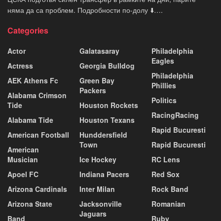
няма да са проблем. Подробности по-долу ⬇️….
Categories
Actor
Galatasaray
Philadelphia
Eagles
Actress
Georgia Bulldog
Philadelphia
AEK Athens Fc
Green Bay
Phillies
Packers
Alabama Crimson
Politics
Tide
Houston Rockets
RacingRacing
Alabama Tide
Houston Texans
Rapid Bucuresti
American Football
Hunddersfield
Town
Rapid Bucuresti
American
Musician
Ice Hockey
RC Lens
Apoel FC
Indiana Pacers
Red Sox
Arizona Cardinals
Inter Milan
Rock Band
Arizona State
Jacksonville
Romanian
Jaguars
Band
Ruby