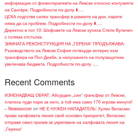
информации от физиотерапевта на Левски относно контузията
на Сангaре. Подробности по-долу ⬇️….
ЦСКА подготвя силен трансфер в рамките на дни, парите
няма да са проблем. Подробности по-долу ⬇️….
Директно в топ 10: Шефовете на Левски купиха Степе Вуличич
с голяма отстъпка.
ЗИМНАТА РЕКОНСТРУКЦИЯ НА „ГЕРЕНА“ ПРОДЪЛЖАВА:
Ръководството на Левски София потвърди интерес към
трансфера на Пол Диаби, а напускането на полузащитник
увеличава бюджета. Подробности по-долу ….
Recent Comments
ИЗНЕНАДВАЩ ОБРАТ: Абсурден „син“ трансфер от Левски,
платиха луди пари за него, а той има само 170 игрови минути!
– Newssoccer
on
НЕ Е НУЖЕН НАПАДАТЕЛЬ: Хулио Веласкес
прави халфовата линия свой основен приоритет, Веласкес
отправя смел призив за укрепване на халфовата линия на
„Герена“