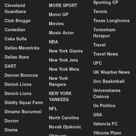
Sporting CP
Cleveland
MORE SPORT
Guardians
Tennis
Motor GP
Club Brugge
Texas Longhorns
Movies
Comedian
Tottenham
Music Actor
Hotspur
Cska Sofia
NBA
Travel
Dallas Mavericks
New York Giants
Travel News
Dallas Stars
New York Jets
UFC
DART
New York Mets
UK Weather News
Denver Broncos
New York
Unc Basketball
Detroit Lions
Rangers
Universitatea
Detroit Lions
NEW YORK
Craiova
YANKEES
Diddly Squat Farm
Us Politics
NFL
Dinamo Bucuresti
USA
North Carolina
Doctor
Valencia FC
Novak Djokovic
Drama
Viktoria Plzen
Obituary