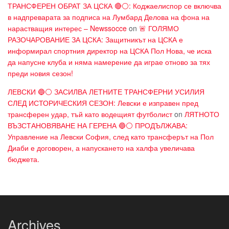
ТРАНСФЕРЕН ОБРАТ ЗА ЦСКА 🔴⚪: Коджаелиспор се включва
в надпреварата за подписа на Лумбард Делова на фона на
нарастващия интерес – Newssocce
on
🚨 ГОЛЯМО
РАЗОЧАРОВАНИЕ ЗА ЦСКА: Защитникът на ЦСКА е
информирал спортния директор на ЦСКА Пол Нова, че иска
да напусне клуба и няма намерение да играе отново за тях
преди новия сезон!
ЛЕВСКИ 🔵⚪ ЗАСИЛВА ЛЕТНИТЕ ТРАНСФЕРНИ УСИЛИЯ
СЛЕД ИСТОРИЧЕСКИЯ СЕЗОН: Левски е изправен пред
трансферен удар, тъй като водещият футболист
on
ЛЯТНОТО
ВЪЗСТАНОВЯВАНЕ НА ГЕРЕНА 🔵⚪ ПРОДЪЛЖАВА:
Управление на Левски София, след като трансферът на Пол
Диаби е договорен, а напускането на халфа увеличава
бюджета.
Archives