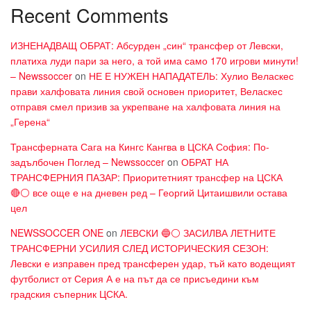
Recent Comments
ИЗНЕНАДВАЩ ОБРАТ: Абсурден „син“ трансфер от Левски,
платиха луди пари за него, а той има само 170 игрови минути!
– Newssoccer
on
НЕ Е НУЖЕН НАПАДАТЕЛЬ: Хулио Веласкес
прави халфовата линия свой основен приоритет, Веласкес
отправя смел призив за укрепване на халфовата линия на
„Герена“
Трансферната Сага на Кингс Кангва в ЦСКА София: По-
задълбочен Поглед – Newssoccer
on
ОБРАТ НА
ТРАНСФЕРНИЯ ПАЗАР: Приоритетният трансфер на ЦСКА
🔴⚪ все още е на дневен ред – Георгий Цитаишвили остава
цел
NEWSSOCCER ONE
on
ЛЕВСКИ 🔵⚪ ЗАСИЛВА ЛЕТНИТЕ
ТРАНСФЕРНИ УСИЛИЯ СЛЕД ИСТОРИЧЕСКИЯ СЕЗОН:
Левски е изправен пред трансферен удар, тъй като водещият
футболист от Серия А е на път да се присъедини към
градския съперник ЦСКА.