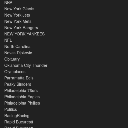
NBA
New York Giants
New York Jets
New York Mets
New York Rangers
NEW YORK YANKEES
NFL
North Carolina
Novak Djokovic
Obituary
Oklahoma City Thunder
Olympiacos
Parramatta Eels
Peaky Blinders
Philadelphia 76ers
Philadelphia Eagles
Philadelphia Phillies
Politics
RacingRacing
Rapid Bucuresti
Rapid Bucuresti