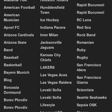
Rapid Bucuresti
American Football
Hunddersfield
Town
Rapid Bucuresti
American
Musician
Ice Hockey
RC Lens
Apoel FC
Indiana Pacers
Red Sox
Arizona Cardinals
Inter Milan
Rock Band
Arizona State
Jacksonville
Romanian
Jaguars
Band
Ruby
Kansas City
Baseball
Rugby
Chiefs
Basketball
San Francisco
LAKERS
49ers
Bayern Munich
Las Vegas Aces
San Francisco
Blog
Las Vegas Raiders
Giants
Borussia
Levski Sofia
Scientists
Dortmund
Levski Sofia
Seattle Seahawks
Botev Plovdiv
Lifestyle
Sepsis OSK
Botev Plovdiv