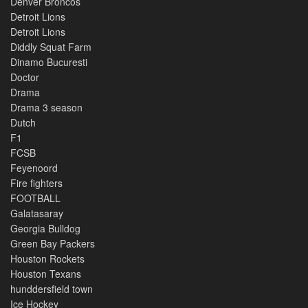
Denver Broncos
Detroit Lions
Detroit Lions
Diddly Squat Farm
Dinamo Bucuresti
Doctor
Drama
Drama 3 season
Dutch
F1
FCSB
Feyenoord
Fire fighters
FOOTBALL
Galatasaray
Georgia Bulldog
Green Bay Packers
Houston Rockets
Houston Texans
hunddersfield town
Ice Hockey