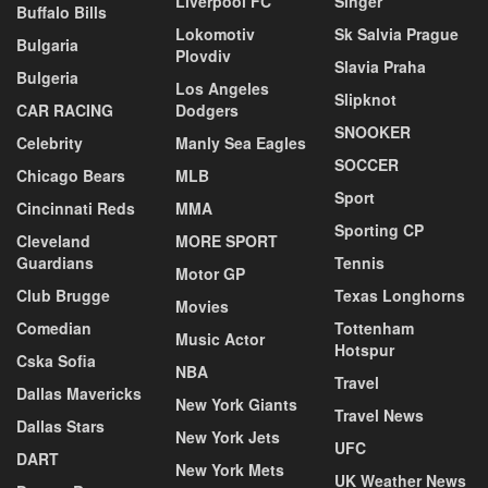
Liverpool FC
Singer
Buffalo Bills
Lokomotiv
Sk Salvia Prague
Bulgaria
Plovdiv
Slavia Praha
Bulgeria
Los Angeles
Slipknot
CAR RACING
Dodgers
SNOOKER
Celebrity
Manly Sea Eagles
SOCCER
Chicago Bears
MLB
Sport
Cincinnati Reds
MMA
Sporting CP
Cleveland
MORE SPORT
Guardians
Tennis
Motor GP
Club Brugge
Texas Longhorns
Movies
Comedian
Tottenham
Music Actor
Hotspur
Cska Sofia
NBA
Travel
Dallas Mavericks
New York Giants
Travel News
Dallas Stars
New York Jets
UFC
DART
New York Mets
UK Weather News