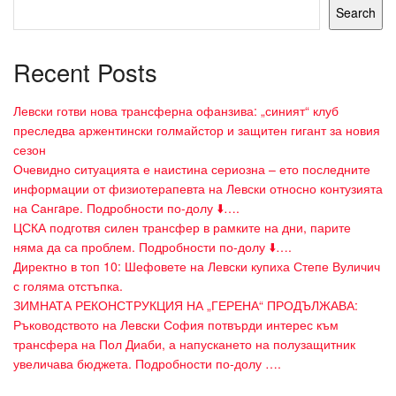
Search
Recent Posts
Левски готви нова трансферна офанзива: „синият“ клуб
преследва аржентински голмайстор и защитен гигант за новия
сезон
Очевидно ситуацията е наистина сериозна – ето последните
информации от физиотерапевта на Левски относно контузията
на Сангaре. Подробности по-долу ⬇️….
ЦСКА подготвя силен трансфер в рамките на дни, парите
няма да са проблем. Подробности по-долу ⬇️….
Директно в топ 10: Шефовете на Левски купиха Степе Вуличич
с голяма отстъпка.
ЗИМНАТА РЕКОНСТРУКЦИЯ НА „ГЕРЕНА“ ПРОДЪЛЖАВА:
Ръководството на Левски София потвърди интерес към
трансфера на Пол Диаби, а напускането на полузащитник
увеличава бюджета. Подробности по-долу ….