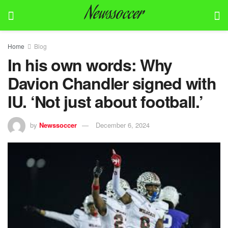
Newssoccer
Home
Blog
In his own words: Why
Davion Chandler signed with
IU. ‘Not just about football.’
by
Newssoccer
December 6, 2024