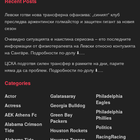
Recent Posts
Левски готви нова трансферна офанзива: „синият“ клуб
преследва аржентински голмайстор и защитен гигант за новия
сезон
Очевидно ситуацията е наистина сериозна – ето последните
информации от физиотерапевта на Левски относно контузията
на Сангaре. Подробности по-долу ⬇️….
ЦСКА подготвя силен трансфер в рамките на дни, парите
няма да са проблем. Подробности по-долу ⬇️….
Categories
Actor
Galatasaray
Philadelphia
Eagles
Actress
Georgia Bulldog
Philadelphia
AEK Athens Fc
Green Bay
Phillies
Packers
Alabama Crimson
Politics
Tide
Houston Rockets
RacingRacing
Alabama Tide
Houston Texans