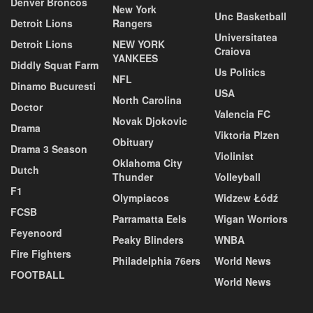
Denver Broncos
New York
Unc Basketball
Detroit Lions
Rangers
Universitatea
Detroit Lions
NEW YORK
Craiova
YANKEES
Diddly Squat Farm
Us Politics
NFL
Dinamo Bucuresti
USA
North Carolina
Doctor
Valencia FC
Novak Djokovic
Drama
Viktoria Plzen
Obituary
Drama 3 Season
Violinist
Oklahoma City
Dutch
Thunder
Volleyball
F1
Olympiacos
Widzew Łódź
FCSB
Parramatta Eels
Wigan Worriors
Feyenoord
Peaky Blinders
WNBA
Fire Fighters
Philadelphia 76ers
World News
FOOTBALL
World News